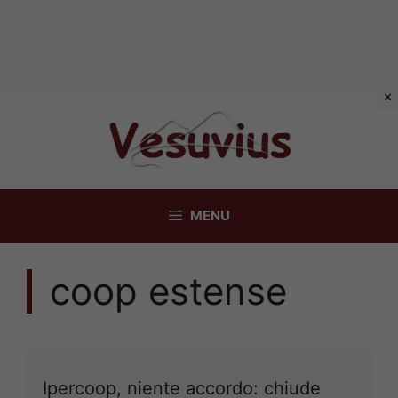
Vai
al
contenuto
MENU
coop estense
Ipercoop, niente accordo: chiude