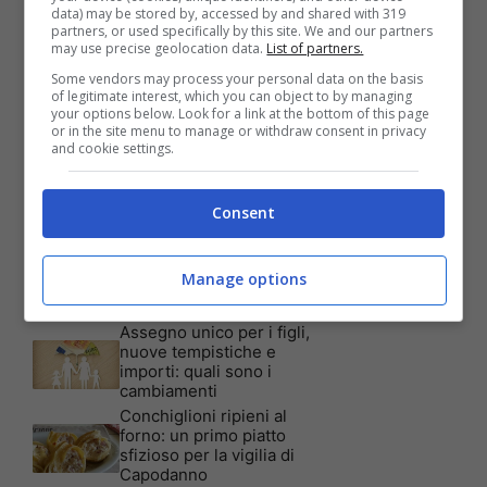
data) may be stored by, accessed by and shared with 319
partners, or used specifically by this site. We and our partners
Articoli recenti
may use precise geolocation data.
List of partners.
Assicurazione auto: ecco le
garanzie accessorie più
Some vendors may process your personal data on the basis
richieste dagli italiani
of legitimate interest, which you can object to by managing
your options below. Look for a link at the bottom of this page
Test Visivo: Quanti Cani
or in the site menu to manage or withdraw consent in privacy
vedi nella foto? Hai 30
and cookie settings.
secondi per essere un
genio!
Batterie al sale marino: 4
Consent
volte la capacità di quelle al
litio
Tim, la nuova promozione
Manage options
è imperdibile: a quali utenti
è rivolta
Assegno unico per i figli,
nuove tempistiche e
importi: quali sono i
cambiamenti
Conchiglioni ripieni al
forno: un primo piatto
sfizioso per la vigilia di
Capodanno