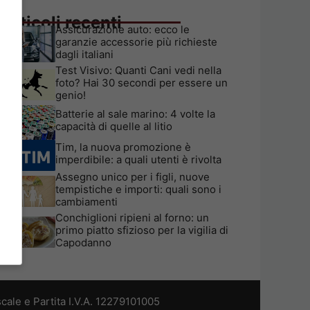
Articoli recenti
Assicurazione auto: ecco le
garanzie accessorie più richieste
dagli italiani
Test Visivo: Quanti Cani vedi nella
foto? Hai 30 secondi per essere un
genio!
Batterie al sale marino: 4 volte la
capacità di quelle al litio
Tim, la nuova promozione è
imperdibile: a quali utenti è rivolta
Assegno unico per i figli, nuove
tempistiche e importi: quali sono i
cambiamenti
Conchiglioni ripieni al forno: un
primo piatto sfizioso per la vigilia di
Capodanno
cale e Partita I.V.A. 12279101005