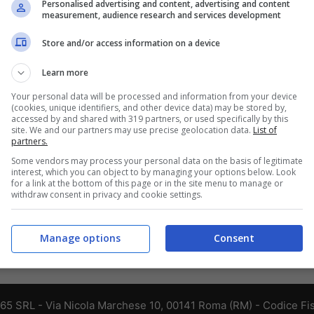
Personalised advertising and content, advertising and content
measurement, audience research and services development
Store and/or access information on a device
Learn more
Your personal data will be processed and information from your device
(cookies, unique identifiers, and other device data) may be stored by,
accessed by and shared with 319 partners, or used specifically by this
site. We and our partners may use precise geolocation data.
List of
partners.
Some vendors may process your personal data on the basis of legitimate
interest, which you can object to by managing your options below. Look
for a link at the bottom of this page or in the site menu to manage or
withdraw consent in privacy and cookie settings.
Manage options
Consent
365 SRL - Via Nicola Marchese 10, 00141 Roma (RM) - Codice Fis