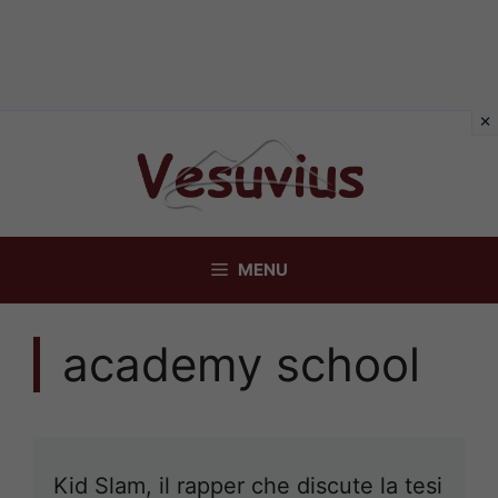
Vai
al
contenuto
MENU
academy school
Kid Slam, il rapper che discute la tesi