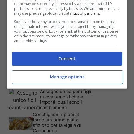
data) may be stored by, accessed by and shared with 319
partners, or used specifically by this site. We and our partners
Articoli recenti
may use precise geolocation data.
List of partners.
Assicurazione auto: ecco le
garanzie accessorie più
Some vendors may process your personal data on the basis
richieste dagli italiani
of legitimate interest, which you can object to by managing
your options below. Look for a link at the bottom of this page
Test Visivo: Quanti Cani
or in the site menu to manage or withdraw consent in privacy
vedi nella foto? Hai 30
and cookie settings.
secondi per essere un
genio!
Batterie al sale marino: 4
Consent
volte la capacità di quelle al
litio
Tim, la nuova promozione
Manage options
è imperdibile: a quali utenti
è rivolta
Assegno unico per i figli,
nuove tempistiche e
importi: quali sono i
cambiamenti
Conchiglioni ripieni al
forno: un primo piatto
sfizioso per la vigilia di
Capodanno