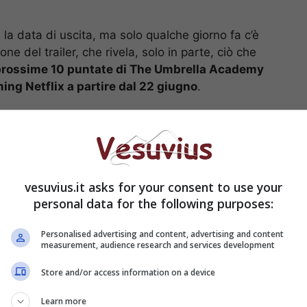
la data di uscita, ma solo qualche giorno fa c’è
e del trailer, che rivela, solo in parte, ciò che
prossime 10 puntate di The Umbrella Academy
ming Netflix a partire dal 22 giugno
.
om Hopper, Elliot Page, Emmy Raver-Lampman,
an Ryan Gallagher
), anche se gli autori hanno
di Elliot Page. Infatti, il suo personaggio nelle
io transgender di nome Viktor Hargreeves. Ad
vesuvius.it asks for your consent to use your
i saranno
Justin Cornwell, Britne Oldford, Jake
personal data for the following purposes:
id
e, infine,
Javon Walton
, famoso per la
Personalised advertising and content, advertising and content
measurement, audience research and services development
Store and/or access information on a device
Learn more