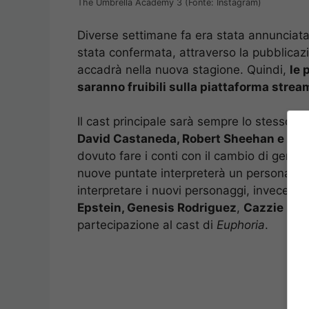
The Umbrella Academy 3 (Fonte: Instagram)
Diverse settimane fa era stata annunciata 
stata confermata, attraverso la pubblicazion
accadrà nella nuova stagione. Quindi,
le 
saranno fruibili sulla piattaforma strea
Il cast principale sarà sempre lo stesso (
T
David Castaneda, Robert Sheehan e Aid
dovuto fare i conti con il cambio di genere 
nuove puntate interpreterà un personagg
interpretare i nuovi personaggi, invece, c
Epstein, Genesis Rodriguez
,
Cazzie Dav
partecipazione al cast di
Euphoria
.