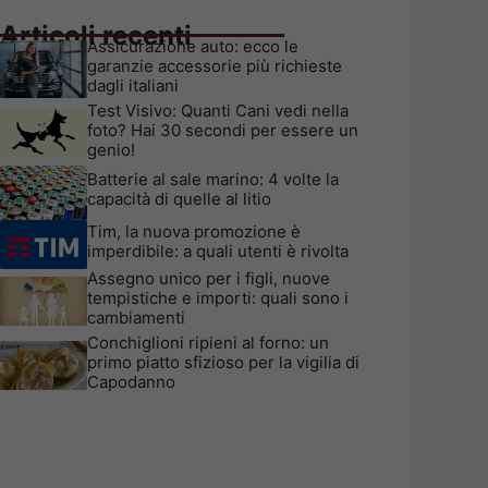
Articoli recenti
Assicurazione auto: ecco le
garanzie accessorie più richieste
dagli italiani
Test Visivo: Quanti Cani vedi nella
foto? Hai 30 secondi per essere un
genio!
Batterie al sale marino: 4 volte la
capacità di quelle al litio
Tim, la nuova promozione è
imperdibile: a quali utenti è rivolta
Assegno unico per i figli, nuove
tempistiche e importi: quali sono i
cambiamenti
Conchiglioni ripieni al forno: un
primo piatto sfizioso per la vigilia di
Capodanno