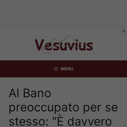
Vai
al
contenuto
MENU
Al Bano
preoccupato per se
stesso: “È davvero