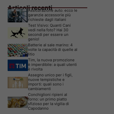
Articoli recenti
Assicurazione auto: ecco le
garanzie accessorie più
richieste dagli italiani
Test Visivo: Quanti Cani
vedi nella foto? Hai 30
secondi per essere un
genio!
Batterie al sale marino: 4
volte la capacità di quelle al
litio
Tim, la nuova promozione
è imperdibile: a quali utenti
è rivolta
Assegno unico per i figli,
nuove tempistiche e
importi: quali sono i
cambiamenti
Conchiglioni ripieni al
forno: un primo piatto
sfizioso per la vigilia di
Capodanno