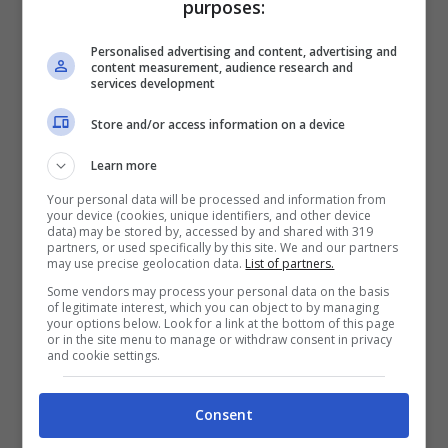
purposes:
Personalised advertising and content, advertising and
content measurement, audience research and
services development
Store and/or access information on a device
Learn more
Nonostante la levata di scudi attuata dagli
Your personal data will be processed and information from
imprenditori contro la forma di sostegno al
your device (cookies, unique identifiers, and other device
reddito, ideata dal
Movimento 5 Stelle
, la
data) may be stored by, accessed by and shared with 319
partners, or used specifically by this site. We and our partners
questione, in realtà, si pone su un piano
may use precise geolocation data.
List of partners.
leggermente diverso.
Some vendors may process your personal data on the basis
of legitimate interest, which you can object to by managing
your options below. Look for a link at the bottom of this page
E’ noto e arcinoto che il lavoro stagionale in
or in the site menu to manage or withdraw consent in privacy
Italia sia caratterizzato da
orari eccessivi
e
and cookie settings.
retribuzioni non corrispondenti al tempo in
cui si lavora
. Per non parlare del tipo di
Consent
contratto che viene solitamente riservato a chi