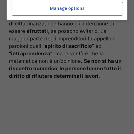
lavora in questo settore.
Manage options
Coloro che hanno un’alternativa, ossia il Reddito
di cittadinanza, non hanno più intenzione di
essere
sfruttati
, se possono evitarlo. La
maggior parte degli imprenditori fa appello a
paroloni quali
“spirito di sacrificio”
ed
“intraprendenza”
, ma la verità è che la
matematica non è un’opinione.
Se non si ha un
riscontro numerico, le persone hanno tutto il
diritto di rifiutare determinati lavori.