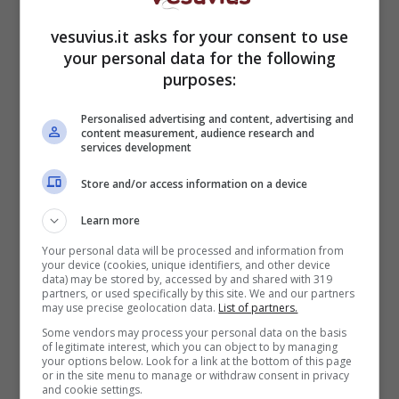
vesuvius.it asks for your consent to use
your personal data for the following
purposes:
Bill Skarsgard (screenshot)
Personalised advertising and content, advertising and
Clark non solo si basa su fatti reali, ma in
content measurement, audience research and
particolare sull’
autobiografia dello stesso sig.
services development
Olofsson
, da lui scritta dopo aver scontato le
Store and/or access information on a device
sue condanne ed essersi
trasferito in Belgio
.
Per questo motivo, la serie è riuscita ad essere
Learn more
così accattivante: riesce ad
offrire una
Your personal data will be processed and information from
precisione ed una dovizia di particolari
your device (cookies, unique identifiers, and other device
data) may be stored by, accessed by and shared with 319
davvero unica nel suo genere
, proprio perché è
partners, or used specifically by this site. We and our partners
una sorta di racconto in “prima persona”.
may use precise geolocation data.
List of partners.
Some vendors may process your personal data on the basis
La trama è stata pensata specificatamente per
of legitimate interest, which you can object to by managing
your options below. Look for a link at the bottom of this page
essere
trasmessa in 6 puntate
che raccontano
or in the site menu to manage or withdraw consent in privacy
and cookie settings.
le principali vicende che hanno caratterizzato la