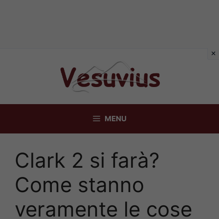
Vai
al
contenuto
MENU
Clark 2 si farà?
Come stanno
veramente le cose