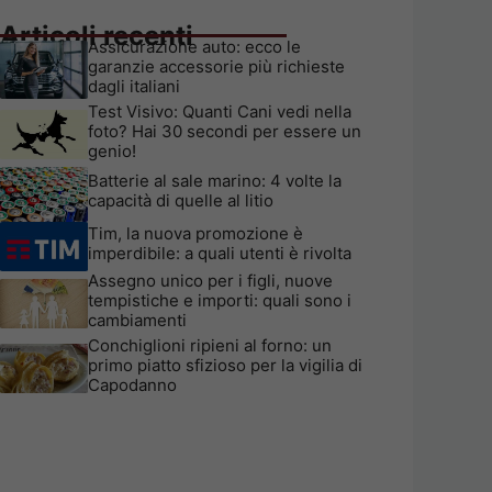
Articoli recenti
Assicurazione auto: ecco le
garanzie accessorie più richieste
dagli italiani
Test Visivo: Quanti Cani vedi nella
foto? Hai 30 secondi per essere un
genio!
Batterie al sale marino: 4 volte la
capacità di quelle al litio
Tim, la nuova promozione è
imperdibile: a quali utenti è rivolta
Assegno unico per i figli, nuove
tempistiche e importi: quali sono i
cambiamenti
Conchiglioni ripieni al forno: un
primo piatto sfizioso per la vigilia di
Capodanno