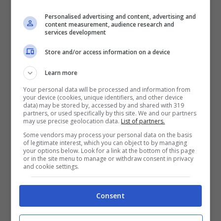
Personalised advertising and content, advertising and
content measurement, audience research and
services development
Store and/or access information on a device
Learn more
Your personal data will be processed and information from
your device (cookies, unique identifiers, and other device
data) may be stored by, accessed by and shared with 319
partners, or used specifically by this site. We and our partners
may use precise geolocation data.
List of partners.
Some vendors may process your personal data on the basis
of legitimate interest, which you can object to by managing
L’incendio è divampato all’alba, il traghetto
your options below. Look for a link at the bottom of this page
nonostante avesse una portata di un massimo
or in the site menu to manage or withdraw consent in privacy
and cookie settings.
di
310 passeggeri
, si crede che l’imbarcazione
incendiata avesse caricato almeno
500
persone
. Gli esperti dell’
Asia meridionale
da
Consent
170 milioni di abitanti specificano l’assenza
totale di manutenzione, la mancanza di ogni