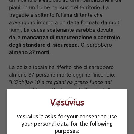
piani, in un fiume nel sud del territorio. La
tragedie è soltanto l’ultima di tante che
avvengono intorno a un delta formato da molti
fiumi. La causa scatenante sarebbe dovuta
dalla
mancanza di manutenzione e controllo
degli standard di sicurezza
. Ci sarebbero
almeno 37 morti
.
La polizia locale ha riferito che ci sarebbero
almeno 37 persone morte oggi nell’incendio.
“
L’Obhijan 10 a tre piani ha preso fuoco nel
mezzo del fiume. Purtroppo il bilancio delle
vittime potrebbe sensibilmente aumentare. La
maggior parte è morta nell’incendio e alcuni
sono annegati dopo essersi gettati in acqua
“, ha
vesuvius.it asks for your consent to use
comunicato il capo della polizia locale
Moinul
your personal data for the following
Islam
.
purposes: