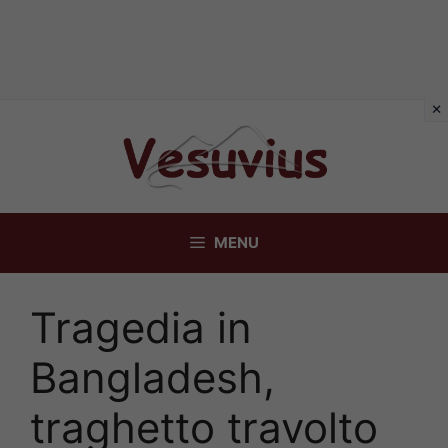
Vai
al
contenuto
MENU
Tragedia in
Bangladesh,
traghetto travolto