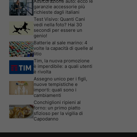
Assicurazione auto: ecco le
garanzie accessorie più
richieste dagli italiani
Test Visivo: Quanti Cani
vedi nella foto? Hai 30
secondi per essere un
genio!
Batterie al sale marino: 4
volte la capacità di quelle al
litio
Tim, la nuova promozione
è imperdibile: a quali utenti
è rivolta
Assegno unico per i figli,
nuove tempistiche e
importi: quali sono i
cambiamenti
Conchiglioni ripieni al
forno: un primo piatto
sfizioso per la vigilia di
Capodanno