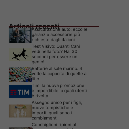
Articoli recenti
Assicurazione auto: ecco le
garanzie accessorie più
richieste dagli italiani
Test Visivo: Quanti Cani
vedi nella foto? Hai 30
secondi per essere un
genio!
Batterie al sale marino: 4
volte la capacità di quelle al
litio
Tim, la nuova promozione
è imperdibile: a quali utenti
è rivolta
Assegno unico per i figli,
nuove tempistiche e
importi: quali sono i
cambiamenti
Conchiglioni ripieni al