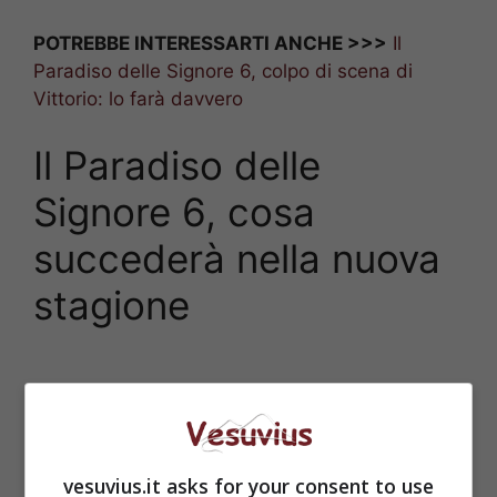
POTREBBE INTERESSARTI ANCHE >>>
Il
Paradiso delle Signore 6, colpo di scena di
Vittorio: lo farà davvero
Il Paradiso delle
Signore 6, cosa
succederà nella nuova
stagione
vesuvius.it asks for your consent to use