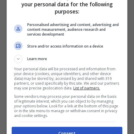
your personal data for the following
purposes:
Personalised advertising and content, advertising and
content measurement, audience research and
services development
Store and/or access information on a device
Learn more
Your personal data will be processed and information from
your device (cookies, unique identifiers, and other device
data) may be stored by, accessed by and shared with 319
partners, or used specifically by this site. We and our partners
may use precise geolocation data.
List of partners.
Some vendors may process your personal data on the basis
of legitimate interest, which you can object to by managing
your options below. Look for a link at the bottom of this page
Foto via social
or in the site menu to manage or withdraw consent in privacy
and cookie settings.
L’orario sarà sempre lo stesso, dalle 15.55 circa
alle 16.35, subito dopo
Oggi è un altro giorno
di
Consent