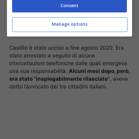
Tra i morti c’è anche
Rodriguez Castillo
, il boss
Consent
ritenuto mandante del rapimento per mano dei
poliziotti che sarebbero stati compensati. Su
Manage options
questa morte aleggia però un alone di sospetto
visto che il cadavere non è mai stato ritrovato.
Castillo è stato ucciso a fine agosto 2020. Era
stato arrestato a seguito di alcune
intercettazioni telefoniche dalle quali emergeva
una sua responsabilità.
Alcuni mesi dopo, però,
era stato “inspiegabilmente rilasciato”
, aveva
detto l’avvocato dei tre cittadini italiani.