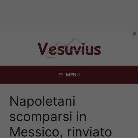
Vai
al
contenuto
MENU
Napoletani
scomparsi in
Messico, rinviato