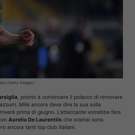
cese (Getty Images)
rsiglia
, pronto a convincere il polacco di rinnovare
azzurri. Milik ancora deve dire la sua sulla
rriverà prima di giugno. L’attaccante vorrebbe fare
 con
Aurelio De Laurentiis
che oramai sono
ero ancora tanti top club italiani.