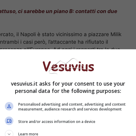
ttuso, ci sarebbe un piano B: contatti con due
rcato, il Napoli è stato vicinissimo a piazzare Milik
entrambi i casi però, l’attaccante ha rifiutato il
 presenza all’Europeo. Ad oggi i rapporti tra le due
posto ad abbandonare a zero alla fine dell’anno.
ltima sembrebbe spuntare
dalla Francia
, andiamo a
vesuvius.it asks for your consent to use your
, il Marsiglia corteggia
personal data for the following purposes:
stito
Personalised advertising and content, advertising and content
measurement, audience research and services development
Store and/or access information on a device
Learn more