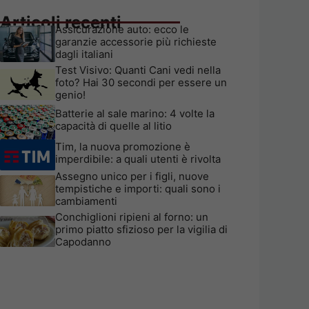
Articoli recenti
Assicurazione auto: ecco le
garanzie accessorie più richieste
dagli italiani
Test Visivo: Quanti Cani vedi nella
foto? Hai 30 secondi per essere un
genio!
Batterie al sale marino: 4 volte la
capacità di quelle al litio
Tim, la nuova promozione è
imperdibile: a quali utenti è rivolta
Assegno unico per i figli, nuove
tempistiche e importi: quali sono i
cambiamenti
Conchiglioni ripieni al forno: un
primo piatto sfizioso per la vigilia di
Capodanno