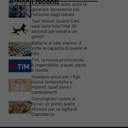
Articoli recenti
Assicurazione auto: ecco le
garanzie accessorie più
richieste dagli italiani
Test Visivo: Quanti Cani
vedi nella foto? Hai 30
secondi per essere un
genio!
Batterie al sale marino: 4
volte la capacità di quelle al
litio
Tim, la nuova promozione
è imperdibile: a quali utenti
è rivolta
Assegno unico per i figli,
nuove tempistiche e
importi: quali sono i
cambiamenti
Conchiglioni ripieni al
forno: un primo piatto
sfizioso per la vigilia di
Capodanno