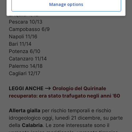
Manage options
Roma 6/16
L’Aquila 4/12
Pescara 10/13
Campobasso 6/9
Napoli 11/16
Bari 11/14
Potenza 6/10
Catanzaro 11/14
Palermo 14/18
Cagliari 12/17
LEGGI ANCHE –>
Orologio del Quirinale
recuperato: era stato trafugato negli anni ’60
Allerta gialla
per rischio temporali e rischio
idrogeologico oggi, lunedì 21 dicembre, su parte
della
Calabria
. Le zone interessate sono il