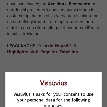
nuvoloso, invece, ad
Avellino
e
Benevento
. Al
mattino si presenterà qualche nuvola lungo le
coste campane, ma si va verso una schiarita nel
corso della giornata. Le temperature restano
stabili, con un clima mite per il periodo dell’anno
in cui ci troviamo.
LEGGI ANCHE –>
Lazio-Napoli 2-0:
Highlights, Voti, Pagelle e Tabellino
vesuvius.it asks for your consent to use
your personal data for the following
purposes: