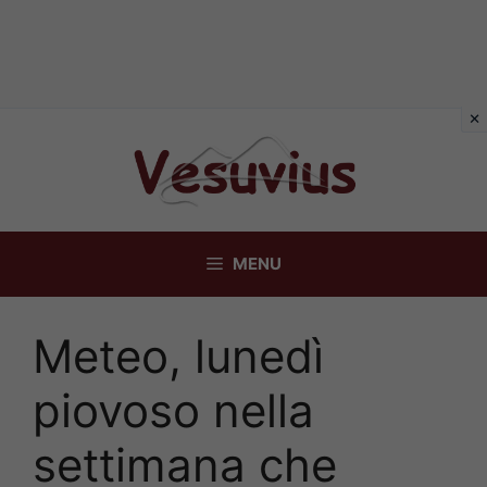
Vai
al
contenuto
MENU
Meteo, lunedì
piovoso nella
settimana che