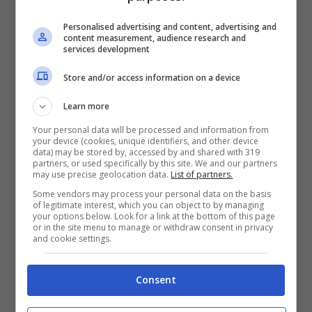
Personalised advertising and content, advertising and
content measurement, audience research and
services development
Temperature minime e
Store and/or access information on a device
massime
Learn more
Aosta 4/9
Your personal data will be processed and information from
Torino 3/10
your device (cookies, unique identifiers, and other device
data) may be stored by, accessed by and shared with 319
Milano 6/10
partners, or used specifically by this site. We and our partners
Trento 8/11
may use precise geolocation data.
List of partners.
Bolzano 3/9
Some vendors may process your personal data on the basis
of legitimate interest, which you can object to by managing
Venezia 8/10
your options below. Look for a link at the bottom of this page
Trieste 10/11
or in the site menu to manage or withdraw consent in privacy
and cookie settings.
Genova 10/12
Bologna 7/10
Firenze 6/14
Consent
Ancona 9/11
Perugia 4/11