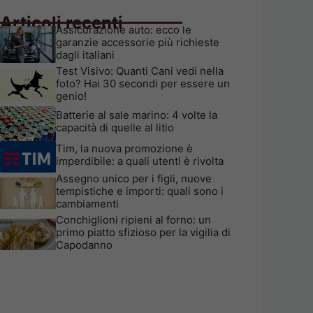
Articoli recenti
Assicurazione auto: ecco le
garanzie accessorie più richieste
dagli italiani
Test Visivo: Quanti Cani vedi nella
foto? Hai 30 secondi per essere un
genio!
Batterie al sale marino: 4 volte la
capacità di quelle al litio
Tim, la nuova promozione è
imperdibile: a quali utenti è rivolta
Assegno unico per i figli, nuove
tempistiche e importi: quali sono i
cambiamenti
Conchiglioni ripieni al forno: un
primo piatto sfizioso per la vigilia di
Capodanno