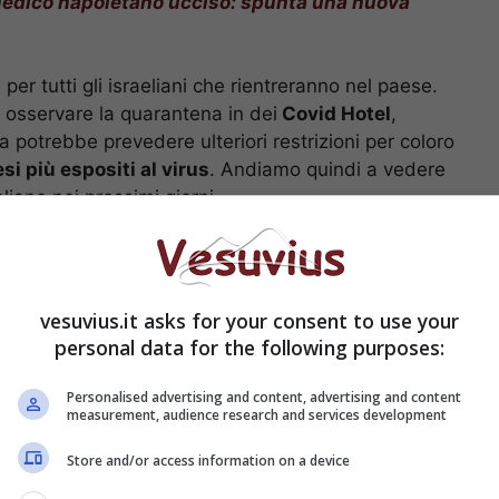
medico napoletano ucciso: spunta una nuova
 per tutti gli israeliani che rientreranno nel paese.
à osservare la quarantena in dei
Covid Hotel
,
 potrebbe prevedere ulteriori restrizioni per coloro
si più espositi al virus
. Andiamo quindi a vedere
liano nei prossimi giorni.
ne misure restrittive:
a di scadenza
vesuvius.it asks for your consent to use your
personal data for the following purposes:
Personalised advertising and content, advertising and content
measurement, audience research and services development
Store and/or access information on a device