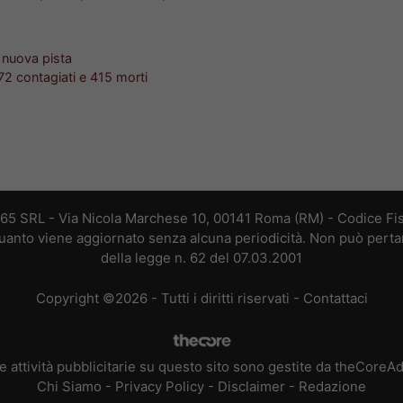
 nuova pista
872 contagiati e 415 morti
365 SRL - Via Nicola Marchese 10, 00141 Roma (RM) - Codice Fis
 quanto viene aggiornato senza alcuna periodicità. Non può perta
della legge n. 62 del 07.03.2001
Copyright ©2026 - Tutti i diritti riservati -
Contattaci
e attività pubblicitarie su questo sito sono gestite da theCoreA
Chi Siamo
-
Privacy Policy
-
Disclaimer
-
Redazione