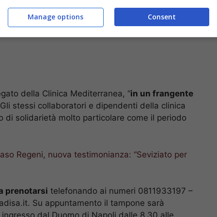
Manage options
Consent
gato della Clinica Mediterranea, “
in un frangente
 Gli stessi collaboratori e dipendenti della clinica
to di solidarietà molto particolare come il periodo
aso Regeni, nuova testimonianza: “Seviziato per
a prenotarsi
telefonando ai numeri 0811933197 –
adisa.it. Su appuntamento il tampone sarà
ingresso dal Duomo di Napoli dalle 8.30 alle