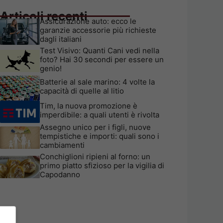
Articoli recenti
Assicurazione auto: ecco le
garanzie accessorie più richieste
dagli italiani
Test Visivo: Quanti Cani vedi nella
foto? Hai 30 secondi per essere un
genio!
Batterie al sale marino: 4 volte la
capacità di quelle al litio
Tim, la nuova promozione è
imperdibile: a quali utenti è rivolta
Assegno unico per i figli, nuove
tempistiche e importi: quali sono i
cambiamenti
Conchiglioni ripieni al forno: un
primo piatto sfizioso per la vigilia di
Capodanno