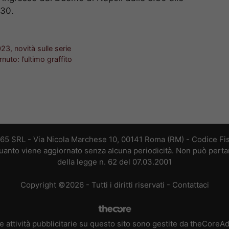
.30.
3, novità sulle serie
uto: l’ultimo graffito
365 SRL - Via Nicola Marchese 10, 00141 Roma (RM) - Codice Fis
 quanto viene aggiornato senza alcuna periodicità. Non può perta
della legge n. 62 del 07.03.2001
Copyright ©2026 - Tutti i diritti riservati -
Contattaci
e attività pubblicitarie su questo sito sono gestite da theCoreA