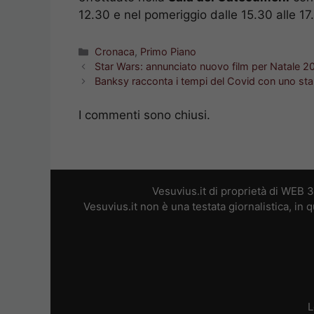
12.30 e nel pomeriggio dalle 15.30 alle 17
Categorie
Cronaca
,
Primo Piano
Star Wars: annunciato nuovo film per Natale 202
Banksy racconta i tempi del Covid con uno starn
I commenti sono chiusi.
Vesuvius.it di proprietà di WEB 
Vesuvius.it non è una testata giornalistica, in
L