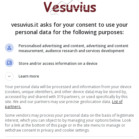
vesuvius.it asks for your consent to use your
personal data for the following purposes:
Personalised advertising and content, advertising and content
oronavirus Campania, in arrivo un’ordinanza per
measurement, audience research and services development
Store and/or access information on a device
 orari: dove farlo
Learn more
Your personal data will be processed and information from your device
(cookies, unique identifiers, and other device data) may be stored by,
accessed by and shared with 319 partners, or used specifically by this
site. We and our partners may use precise geolocation data.
List of
partners.
Some vendors may process your personal data on the basis of legitimate
interest, which you can object to by managing your options below. Look
for a link at the bottom of this page or in the site menu to manage or
withdraw consent in privacy and cookie settings.