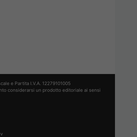
cale e Partita I.V.A. 12279101005
nto considerarsi un prodotto editoriale ai sensi
dv