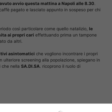
vuto avvio questa mattina a Napoli alle 8.30
.
l caffè pagato e lasciato appunto in sospeso per chi
periodo così particolare come quello natalizio,
le
ta ai propri cari
effettuando prima un tampone
to da altri.
itivi asintomatici
che vogliono incontrare i propri
 ulteriore screening alla popolazione, spiegano in
i che nella
SA.DI.SA
. ricoprono il ruolo di