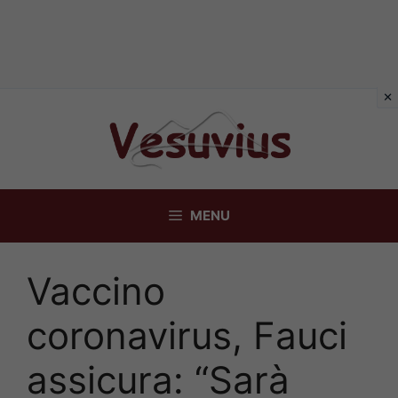
Vai
al
contenuto
MENU
Vaccino
coronavirus, Fauci
assicura: “Sarà