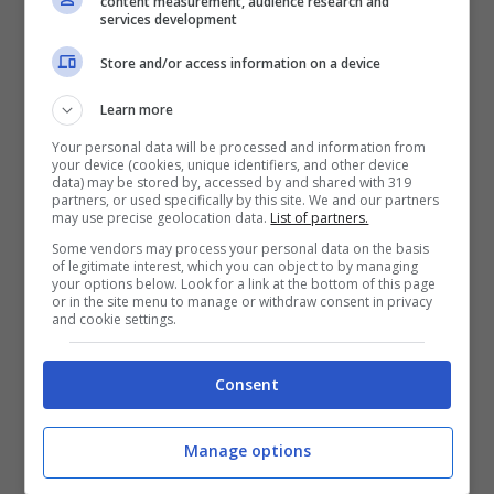
content measurement, audience research and
services development
Store and/or access information on a device
Learn more
Your personal data will be processed and information from
your device (cookies, unique identifiers, and other device
data) may be stored by, accessed by and shared with 319
Com’è stato possibile avere un vaccino in
partners, or used specifically by this site. We and our partners
tempi così rapidi?
Fauci ha spiegato che
“i
may use precise geolocation data.
List of partners.
risultati ottenuti sono la conseguenza dello
Some vendors may process your personal data on the basis
of legitimate interest, which you can object to by managing
straordinario progresso scientifico fatto su
your options below. Look for a link at the bottom of this page
questo tipo di vaccini che ci ha permesso in
or in the site menu to manage or withdraw consent in privacy
and cookie settings.
pochi mesi di fare cose per le quali finora ci
volevano anni”
. Lo stesso statunitense ha
difeso i dati pubblicati riguardanti l’efficacia dei
Consent
vaccini:
“Questi dati sono stai
valutati da un
gruppo indipendente
di esperti senza alcun
Manage options
legame né con l’amministrazione, né con me, né
con le società farmaceutiche”
.