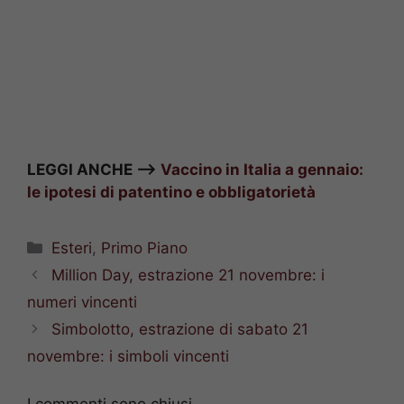
LEGGI ANCHE –>
Vaccino in Italia a gennaio:
le ipotesi di patentino e obbligatorietà
Categorie
Esteri
,
Primo Piano
Million Day, estrazione 21 novembre: i
numeri vincenti
Simbolotto, estrazione di sabato 21
novembre: i simboli vincenti
I commenti sono chiusi.