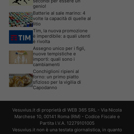
secondi per essere un
genio!
Batterie al sale marino: 4
volte la capacità di quelle al
litio
Tim, la nuova promozione
è imperdibile: a quali utenti
è rivolta
Assegno unico per i figli,
nuove tempistiche e
importi: quali sono i
cambiamenti
Conchiglioni ripieni al
forno: un primo piatto
sfizioso per la vigilia di
Capodanno
Vesuvius.it di proprietà di WEB 365 SRL - Via Nicola
Marchese 10, 00141 Roma (RM) - Codice Fiscale e
Partita I.V.A. 12279101005
Vesuvius.it non è una testata giornalistica, in quanto