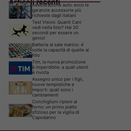
Articoli recenti
Assicurazione auto: ecco le
garanzie accessorie più
richieste dagli italiani
Test Visivo: Quanti Cani
vedi nella foto? Hai 30
secondi per essere un
genio!
Batterie al sale marino: 4
volte la capacità di quelle al
litio
Tim, la nuova promozione
è imperdibile: a quali utenti
è rivolta
Assegno unico per i figli,
nuove tempistiche e
importi: quali sono i
cambiamenti
Conchiglioni ripieni al
forno: un primo piatto
sfizioso per la vigilia di
Capodanno