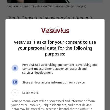
Lucia Azzolina, ministra dell’Istruzione (Getty Images)
“Sento il dovere di rispondervi direttamente.
Viviamo giorni in cui servono pazienza e
responsabilità: siamo dentro una pandemia che
è tornata a colpirci con forza”
, afferma la
vesuvius.it asks for your consent to use
ministra.
“
Dobbiamo fare delle scelte
, come
your personal data for the following
comunità. Pesando bene rischi e conseguenze
purposes:
di queste scelte”
.
Personalised advertising and content, advertising and
Resta ferma, però, la necessità di continuare a
content measurement, audience research and
services development
lavorare nelle scuole.
“Lo dico anche io senza
giri di parole:
non dovete essere voi a pagare il
Store and/or access information on a device
prezzo più alto di questa emergenza
. È a voi
studenti che il Paese deve dare, ora, la
Learn more
massima priorità”
.
Your personal data will be processed and information from
your device (cookies, unique identifiers, and other device
data) may be stored by, accessed by and shared with 319