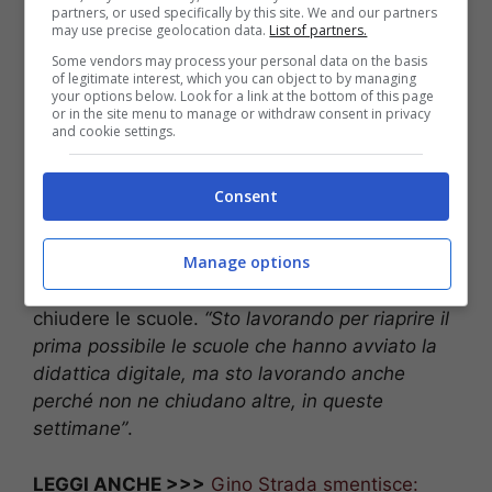
partners, or used specifically by this site. We and our partners
may use precise geolocation data.
List of partners.
Some vendors may process your personal data on the basis
of legitimate interest, which you can object to by managing
your options below. Look for a link at the bottom of this page
or in the site menu to manage or withdraw consent in privacy
and cookie settings.
Consent
Manage options
L’impegno della ministra è quello di non
chiudere le scuole.
“Sto lavorando per riaprire il
prima possibile le scuole che hanno avviato la
didattica digitale, ma sto lavorando anche
perché non ne chiudano altre, in queste
settimane”
.
LEGGI ANCHE >>>
Gino Strada smentisce: