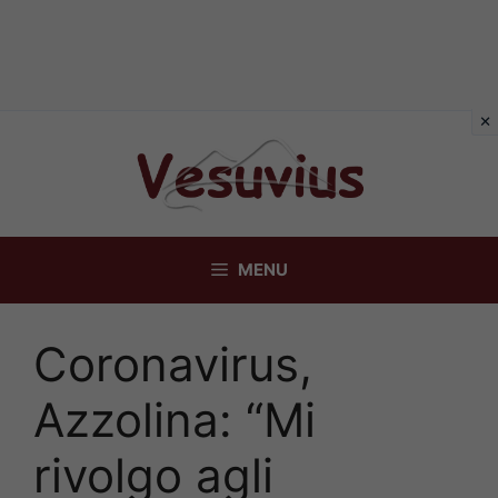
Vai
al
contenuto
MENU
Coronavirus,
Azzolina: “Mi
rivolgo agli