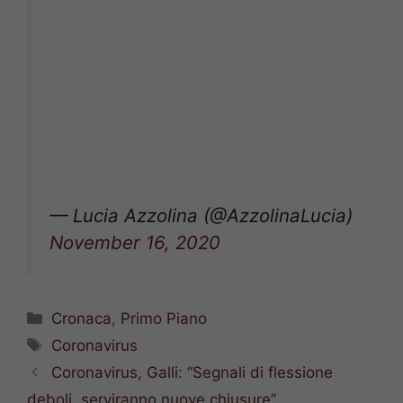
— Lucia Azzolina (@AzzolinaLucia)
November 16, 2020
Categorie
Cronaca
,
Primo Piano
Tag
Coronavirus
Coronavirus, Galli: “Segnali di flessione
deboli, serviranno nuove chiusure”