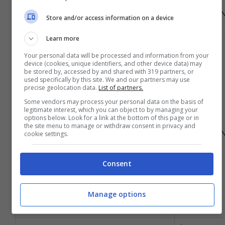
PER 41
DA 32 ESTRAZIONI
ESTRAZION
Store and/or access information on a device
Learn more
7
Your personal data will be processed and information from your
device (cookies, unique identifiers, and other device data) may
be stored by, accessed by and shared with 319 partners, or
used specifically by this site. We and our partners may use
precise geolocation data.
List of partners.
Some vendors may process your personal data on the basis of
37
legitimate interest, which you can object to by managing your
options below. Look for a link at the bottom of this page or in
PER 40
the site menu to manage or withdraw consent in privacy and
ESTRAZION
cookie settings.
Consent
DA 30 ESTRAZIONI
Manage options