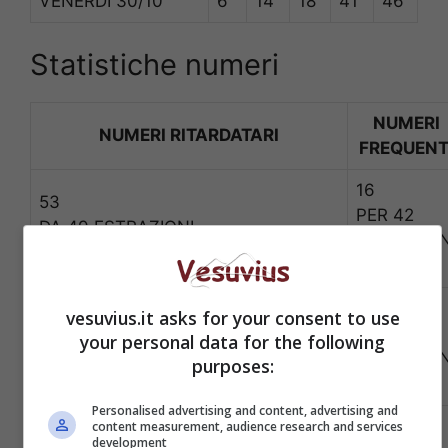
VENERDÌ
30/10
6
14
18
41
46
Statistiche numeri
NUMERI
NUMERI RITARDATARI
FREQUENT
16
53
PER 42
DA 49 ESTRAZIONI
ESTRAZION
51
3
vesuvius.it asks for your consent to use
PER 41
your personal data for the following
DA 36 ESTRAZIONI
ESTRAZION
purposes:
Personalised advertising and content, advertising and
17
content measurement, audience research and services
22
development