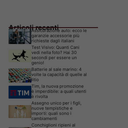
Articoli recenti
Assicurazione auto: ecco le
garanzie accessorie più
richieste dagli italiani
Test Visivo: Quanti Cani
vedi nella foto? Hai 30
secondi per essere un
genio!
Batterie al sale marino: 4
volte la capacità di quelle al
litio
Tim, la nuova promozione
è imperdibile: a quali utenti
è rivolta
Assegno unico per i figli,
nuove tempistiche e
importi: quali sono i
cambiamenti
Conchiglioni ripieni al