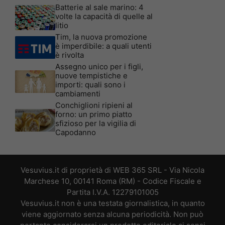
Batterie al sale marino: 4
volte la capacità di quelle al
litio
Tim, la nuova promozione
è imperdibile: a quali utenti
è rivolta
Assegno unico per i figli,
nuove tempistiche e
importi: quali sono i
cambiamenti
Conchiglioni ripieni al
forno: un primo piatto
sfizioso per la vigilia di
Capodanno
Vesuvius.it di proprietà di WEB 365 SRL - Via Nicola
Marchese 10, 00141 Roma (RM) - Codice Fiscale e
Partita I.V.A. 12279101005
Vesuvius.it non è una testata giornalistica, in quanto
viene aggiornato senza alcuna periodicità. Non può