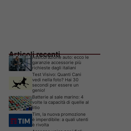
Articoli recenti
Assicurazione auto: ecco le
garanzie accessorie più
richieste dagli italiani
Test Visivo: Quanti Cani
vedi nella foto? Hai 30
secondi per essere un
genio!
Batterie al sale marino: 4
volte la capacità di quelle al
litio
Tim, la nuova promozione
è imperdibile: a quali utenti
è rivolta