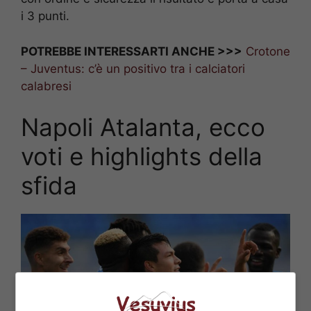
i 3 punti.
POTREBBE INTERESSARTI ANCHE >>>
Crotone
– Juventus: c’è un positivo tra i calciatori
calabresi
Napoli Atalanta, ecco
voti e highlights della
sfida