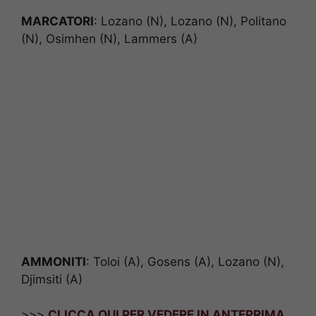
MARCATORI
: Lozano (N), Lozano (N), Politano
(N), Osimhen (N), Lammers (A)
AMMONITI
: Toloi (A), Gosens (A), Lozano (N),
Djimsiti (A)
>>>
CLICCA QUI PER VEDERE IN ANTEPRIMA