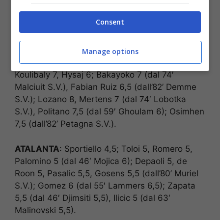
Consent
Napoli Atalanta
Manage options
NAPOLI
: Ospina 6; Di Lorenzo 6,5, Manolas 6,5,
Koulibaly 7, Hysaj 6; Bakayoko 7 (dal 74′
Malciuit S.V.), Fabian Ruiz 6,5 (dall’82’ Demme
S.V.); Lozano 8, Mertens 7 (dal 74′ Lobotka
S.V.), Politano 7,5 (dal 59′ Ghoulam 6); Osimhen
7,5 (dall’82’ Petagna S.V.).
ATALANTA
: Sportiello 4,5; Toloi 5, Romero 5,
Palomino 5 (dal 46′ Mojica 6); Depaoli 5, de
Roon 5, Pasalic 5,5, Gosens 5,5 (dall’80’ Muriel
S.V.); Gomez 6 (dal 55′ Lammers 6,5); Zapata
5,5 (dal 46′ Djimsiti 5,5), Ilicic 5 (dal 63′
Malinovski 5,5).