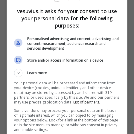
vesuvius.it asks for your consent to use
your personal data for the following
purposes:
Hirving Lozano e i calciatori del Napoli festeggiano dopo il gol
(Getty Images)
Personalised advertising and content, advertising and
content measurement, audience research and
Ecco tabellino, voti e highlights della partita
services development
delle 15.00 del sabato della quarta giornata di
Store and/or access information on a device
Serie A tra Napoli ed Atalanta.
Learn more
Your personal data will be processed and information from
your device (cookies, unique identifiers, and other device
data) may be stored by, accessed by and shared with 319
partners, or used specifically by this site. We and our partners
may use precise geolocation data.
List of partners.
Some vendors may process your personal data on the basis
of legitimate interest, which you can object to by managing
your options below. Look for a link at the bottom of this page
or in the site menu to manage or withdraw consent in privacy
and cookie settings.