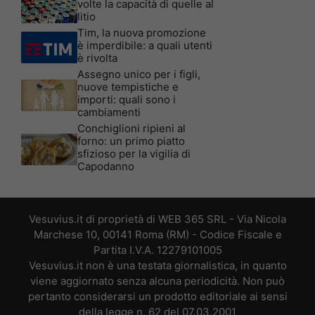
volte la capacità di quelle al
litio
Tim, la nuova promozione
è imperdibile: a quali utenti
è rivolta
Assegno unico per i figli,
nuove tempistiche e
importi: quali sono i
cambiamenti
Conchiglioni ripieni al
forno: un primo piatto
sfizioso per la vigilia di
Capodanno
Vesuvius.it di proprietà di WEB 365 SRL - Via Nicola
Marchese 10, 00141 Roma (RM) - Codice Fiscale e
Partita I.V.A. 12279101005
Vesuvius.it non è una testata giornalistica, in quanto
viene aggiornato senza alcuna periodicità. Non può
pertanto considerarsi un prodotto editoriale ai sensi
della legge n. 62 del 07.03.2001