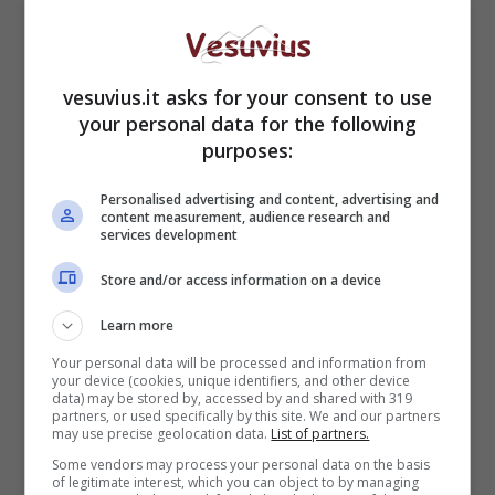
https://www.instagram.com/p/CF1ll5bgz1J/
vesuvius.it asks for your consent to use
your personal data for the following
purposes:
Personalised advertising and content, advertising and
content measurement, audience research and
services development
Store and/or access information on a device
Learn more
Your personal data will be processed and information from
your device (cookies, unique identifiers, and other device
E’ previsto per domani l’esordio stagionale del
data) may be stored by, accessed by and shared with 319
partners, or used specifically by this site. We and our partners
Napoli Basket
, che sul parquet A. Pinto di
may use precise geolocation data.
List of partners.
Piazze Medaglie d’Oro, a Caserta, affronterà la
Some vendors may process your personal data on the basis
Stella Azzurra Roma
. Un esordio che darà
of legitimate interest, which you can object to by managing