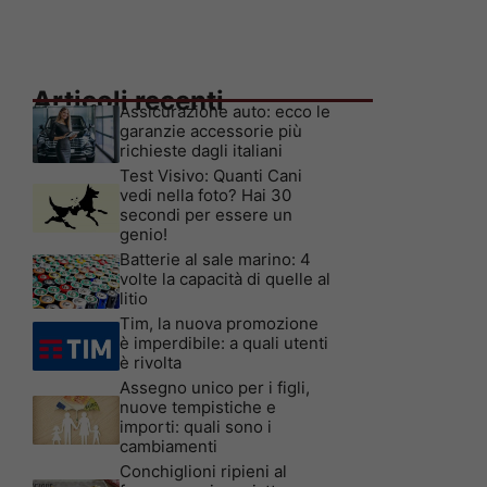
Articoli recenti
Assicurazione auto: ecco le
garanzie accessorie più
richieste dagli italiani
Test Visivo: Quanti Cani
vedi nella foto? Hai 30
secondi per essere un
genio!
Batterie al sale marino: 4
volte la capacità di quelle al
litio
Tim, la nuova promozione
è imperdibile: a quali utenti
è rivolta
Assegno unico per i figli,
nuove tempistiche e
importi: quali sono i
cambiamenti
Conchiglioni ripieni al