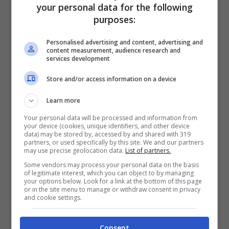
your personal data for the following
Murat. Oggi il Palazzo Caracciolo MGallery by
purposes:
Sofitel è un hotel di lusso e accoglie i suoi ospiti
con il desiderio di regalare loro un affascinante
Personalised advertising and content, advertising and
“viaggio nel tempo.
content measurement, audience research and
services development
Drink Pink potrà essere seguito live su
Store and/or access information on a device
Facebook, Twitter ed Instagram attraverso
immagini, parole e sensazioni della serata,
Learn more
tramite l’hashtag #idrinkpink.
Your personal data will be processed and information from
your device (cookies, unique identifiers, and other device
data) may be stored by, accessed by and shared with 319
Ecco un breve abstract delle cantine presenti
partners, or used specifically by this site. We and our partners
ad oggi, con i loro prodotti in degustazione:
may use precise geolocation data.
List of partners.
Some vendors may process your personal data on the basis
of legitimate interest, which you can object to by managing
SERGIO MOTTURA Civitella Rosato
your options below. Look for a link at the bottom of this page
or in the site menu to manage or withdraw consent in privacy
and cookie settings.
FERGHETTINA Franciacorta Rosé Milledì
Consent
CAVALIER PEPE Rosato del Varo Irpinia Rosato