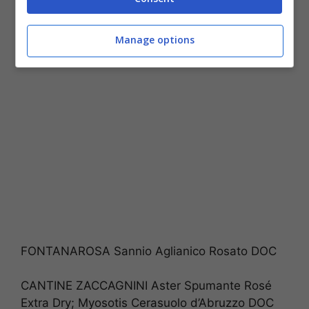
DOC 15; Vela Vento Vulcano Irpinia Rosato DOC
15; Or rOSè Vino spumante di qualità rosato
Manage options
FONTANAROSA Sannio Aglianico Rosato DOC
CANTINE ZACCAGNINI Aster Spumante Rosé
Extra Dry; Myosotis Cerasuolo d’Abruzzo DOC