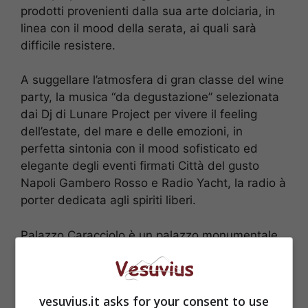
prodotti provenienti dalla sua arte dolciaria, in
linea con il mood della serata, ai quali sarà
difficile resistere.
A suggellare l’atmosfera di gran classe del wine
party, la musica “da degustazione” selezionata
dai Dj di Lunare Project per vivere il feeling
dell’estate, del mare e delle emozioni, in
perfetta sintonia con il mood sofisticato ed
elegante degli eventi firmati Città del gusto
Napoli Gambero Rosso e Radio Yacht, la radio à
porter dedicata agli spiriti liberi.
Palazzo Caracciolo è un palazzo monumentale
ubicato in via Carbonara, nel cuore pulsante di
Napoli. L’edificio fu eretto dai principi di
Caracciolo di Santobuono nel 1584 ed è stato
vesuvius.it asks for your consent to use
anche la residenza del Re di Napoli Gioacchino