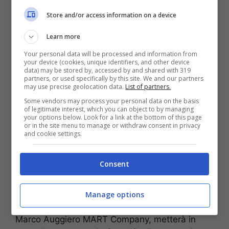
di Stoccolma, e coreografo di Canale 5. Per la
danza classica, si terranno delle master class,
Store and/or access information on a device
affidate al maestro Francesco Milana, solista
Learn more
presso il Teatro dell’Opera di Roma. Per la
danza contemporanea, sarà lo stesso Marco
Your personal data will be processed and information from
your device (cookies, unique identifiers, and other device
Auggiero a condurre con il suo stile personale
data) may be stored by, accessed by and shared with 319
gli allievi in un’esperienza artistica e sensoriale
partners, or used specifically by this site. We and our partners
may use precise geolocation data.
List of partners.
irripetibile. Infine, saranno presenti altri maestri
Some vendors may process your personal data on the basis
ospiti: Valeria Di Lorenzo e Stefania Calabrese
of legitimate interest, which you can object to by managing
(classica), Giordana Carrese e Francesca
your options below. Look for a link at the bottom of this page
or in the site menu to manage or withdraw consent in privacy
Parente (contemporaneo), Valeria Papale (lyrical
and cookie settings.
jazz), Simone Rinaldi (hip hop), Alessandra
Smorra (video dance), Fabiana Carrese
Consent
(pilates).
GLI SPETTACOLI. Martedì 5 luglio alle 19,
Manage options
sfruttando le luci del tramonto, la compagnia
Marco Auggiero MART Company, metterà in