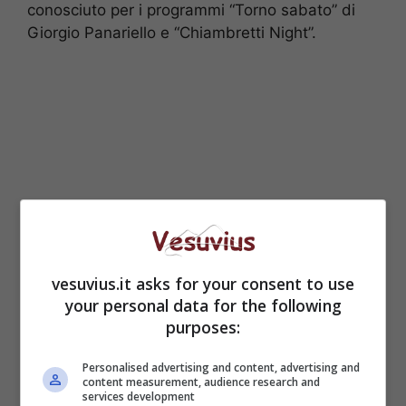
conosciuto per i programmi “Torno sabato” di
Giorgio Panariello e “Chiambretti Night”.
vesuvius.it asks for your consent to use
your personal data for the following
I MAESTRI. La sezione di modern jazz sarà
purposes:
affidata al coreografo internazionale Mauro
Mosconi, docente presso lo I.A.L.S. di Roma, è
Personalised advertising and content, advertising and
content measurement, audience research and
Maitre de Ballet dello Stockolm Akademy Ballet
services development