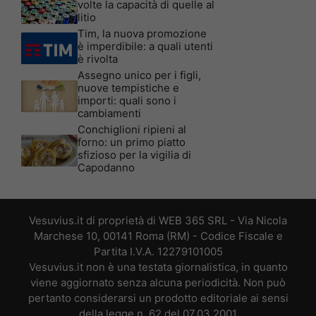
volte la capacità di quelle al
litio
Tim, la nuova promozione
è imperdibile: a quali utenti
è rivolta
Assegno unico per i figli,
nuove tempistiche e
importi: quali sono i
cambiamenti
Conchiglioni ripieni al
forno: un primo piatto
sfizioso per la vigilia di
Capodanno
Vesuvius.it di proprietà di WEB 365 SRL - Via Nicola
Marchese 10, 00141 Roma (RM) - Codice Fiscale e
Partita I.V.A. 12279101005
Vesuvius.it non è una testata giornalistica, in quanto
viene aggiornato senza alcuna periodicità. Non può
pertanto considerarsi un prodotto editoriale ai sensi
della legge n. 62 del 07.03.2001