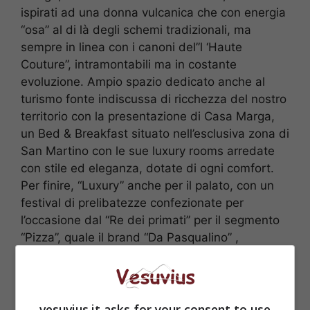
ispirati ad una donna vulcanica che con energia
“osa” al di là degli schemi tradizionali, ma
sempre in linea con i canoni del”l ‘Haute
Couture”, intramontabili ma in costante
evoluzione. Ampio spazio dedicato anche al
turismo fonte indiscussa di ricchezza del nostro
territorio con la presentazione di Casa Marga,
un Bed & Breakfast situato nell’esclusiva zona di
San Martino con le sue luxury rooms arredate
con stile ed eleganza, dotate di ogni comfort.
Per finire, “Luxury” anche per il palato, con un
festival di prelibatezze confezionate per
l’occasione dal “Re dei primati” per il segmento
“Pizza”, quale il brand “Da Pasqualino” ,
operativo da tre generazioni nel cuore di Napoli
antica al Borgo Loreto e la degustazione di una
tazzina aromatica di un eccellente caffè by
Kamo, brand giovane ma di antica tradizione .
vesuvius.it asks for your consent to use