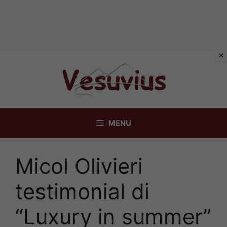
Vai
al
contenuto
MENU
Micol Olivieri
testimonial di
“Luxury in summer”