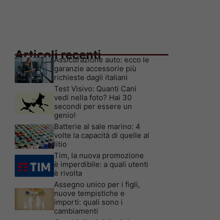
Articoli recenti
Assicurazione auto: ecco le
garanzie accessorie più
richieste dagli italiani
Test Visivo: Quanti Cani
vedi nella foto? Hai 30
secondi per essere un
genio!
Batterie al sale marino: 4
volte la capacità di quelle al
litio
Tim, la nuova promozione
è imperdibile: a quali utenti
è rivolta
Assegno unico per i figli,
nuove tempistiche e
importi: quali sono i
cambiamenti