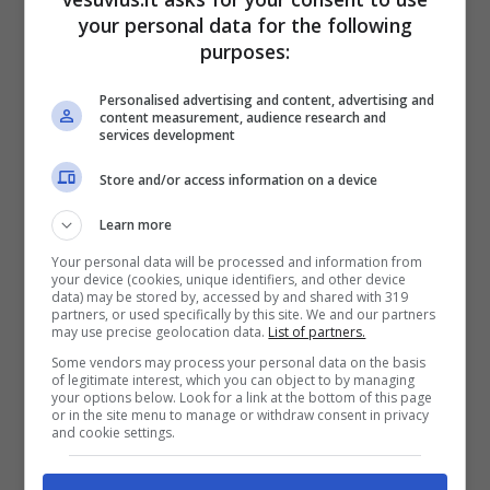
Attesi, tanti esponenti del mondo dello showbiz
your personal data for the following
purposes:
nazionale , tra cui il percusso-autore Tony
Cercola con il suo libro “Come conquistare il
Personalised advertising and content, advertising and
mondo con una buatta” , che si esibirà in alcuni
content measurement, audience research and
pezzi tratti del suo ultimo Album dal titolo
services development
“Patatràc”.
Store and/or access information on a device
Learn more
Your personal data will be processed and information from
your device (cookies, unique identifiers, and other device
data) may be stored by, accessed by and shared with 319
partners, or used specifically by this site. We and our partners
may use precise geolocation data.
List of partners.
Some vendors may process your personal data on the basis
of legitimate interest, which you can object to by managing
your options below. Look for a link at the bottom of this page
or in the site menu to manage or withdraw consent in privacy
and cookie settings.