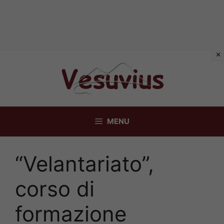
Vai
al
contenuto
MENU
“Velantariato”,
corso di
formazione