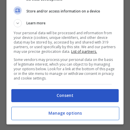
Store and/or access information on a device
Learn more
Your personal data will be processed and information from
your device (cookies, unique identifiers, and other device
data) may be stored by, accessed by and shared with 319
partners, or used specifically by this site. We and our partners
SEDI OPERATIVE: sedi nautiche di Nisida c/to
may use precise geolocation data.
List of partners.
sezione Aeronautica Militare e Napoli c/to
Some vendors may process your personal data on the basis
of legitimate interest, which you can object to by managing
Se.ve.na Marina Militare al Molosiglio.
your options below. Look for a link at the bottom of this page
or in the site menu to manage or withdraw consent in privacy
and cookie settings.
PER INFO: Presidenza direzione@peepul.it
cell.3356973981 Asd Peepul Sport Onlus – Via
Carlo Poerio 103/107 – 80121 Napoli.
Consent
Coordinamento: asdsport@peepul.it –
3929969248 www.peepul.it
Manage options