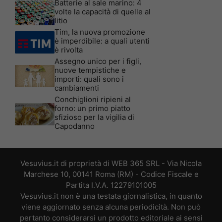
Batterie al sale marino: 4
volte la capacità di quelle al
litio
Tim, la nuova promozione
è imperdibile: a quali utenti
è rivolta
Assegno unico per i figli,
nuove tempistiche e
importi: quali sono i
cambiamenti
Conchiglioni ripieni al
forno: un primo piatto
sfizioso per la vigilia di
Capodanno
Vesuvius.it di proprietà di WEB 365 SRL - Via Nicola
Marchese 10, 00141 Roma (RM) - Codice Fiscale e
Partita I.V.A. 12279101005
Vesuvius.it non è una testata giornalistica, in quanto
viene aggiornato senza alcuna periodicità. Non può
pertanto considerarsi un prodotto editoriale ai sensi