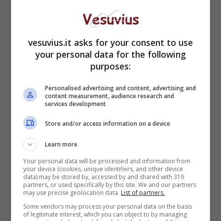
Sidi Bou Said:
vesuvius.it asks for your consent to use
your personal data for the following
purposes:
Personalised advertising and content, advertising and
content measurement, audience research and
services development
Store and/or access information on a device
Learn more
Non si spegnerà di certo l’eco del mega
Your personal data will be processed and information from
educational in Tunisia dal 14 al 17 aprile che ha
your device (cookies, unique identifiers, and other device
data) may be stored by, accessed by and shared with 319
visto la partecipazione di 180 persone fra agenti
partners, or used specifically by this site. We and our partners
may use precise geolocation data.
List of partners.
di viaggio, stampa e tour operators italiani: si è
ottenuto un successo senza precedenti per
Some vendors may process your personal data on the basis
of legitimate interest, which you can object to by managing
l’impegno tunisino e italiano per far rinascere in