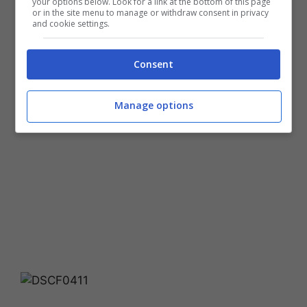
your options below. Look for a link at the bottom of this page
modo adeguato una solerte partecipazione
or in the site menu to manage or withdraw consent in privacy
and cookie settings.
scambievole che nacque sulla fine degli anni
quaranta con collegamenti aerei tra Tunisi e
Consent
Roma con tre voli settimanali.
Manage options