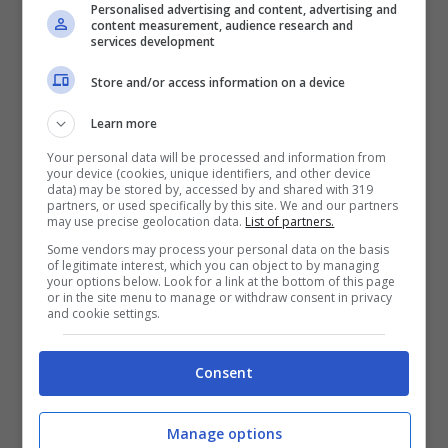
“Stasera siamo stati Comunità. Con l’intera città
Personalised advertising and content, advertising and
content measurement, audience research and
ci siamo stretti intorno alla famiglia di Salvatore
services development
Barbaro, vittima innocente della camorra. Con
Store and/or access information on a device
una cerimonia celebrata da don Marco Ricci, lo
abbiamo ricordato anche in Chiesa, dove
Learn more
all’epoca della tragedia non ebbe neanche un
Your personal data will be processed and information from
funerale.” ha dichiarato
il sindaco di Ercolano
your device (cookies, unique identifiers, and other device
Ciro Buonajuto
.
data) may be stored by, accessed by and shared with 319
partners, or used specifically by this site. We and our partners
may use precise geolocation data.
List of partners.
Some vendors may process your personal data on the basis
of legitimate interest, which you can object to by managing
your options below. Look for a link at the bottom of this page
or in the site menu to manage or withdraw consent in privacy
and cookie settings.
Consent
Manage options