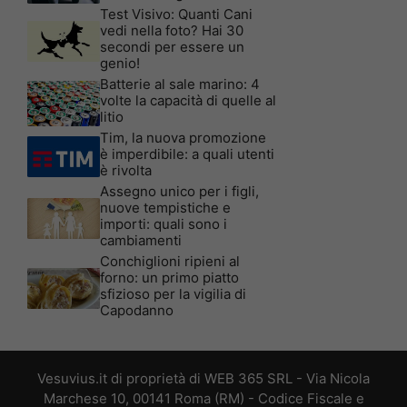
Test Visivo: Quanti Cani
vedi nella foto? Hai 30
secondi per essere un
genio!
Batterie al sale marino: 4
volte la capacità di quelle al
litio
Tim, la nuova promozione
è imperdibile: a quali utenti
è rivolta
Assegno unico per i figli,
nuove tempistiche e
importi: quali sono i
cambiamenti
Conchiglioni ripieni al
forno: un primo piatto
sfizioso per la vigilia di
Capodanno
Vesuvius.it di proprietà di WEB 365 SRL - Via Nicola
Marchese 10, 00141 Roma (RM) - Codice Fiscale e