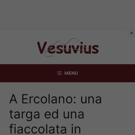
Vai
al
contenuto
MENU
A Ercolano: una
targa ed una
fiaccolata in