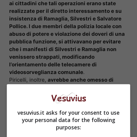
ai cittadini che tali operazioni erano state
realizzate per il diretto interessamento e su
insistenza di Ramaglia, Silvestri e Salvatore
Pollice. I due membri della polizia locale con
abuso di potere e violazione dei doveri di una
pubblica funzione, si attivavano per evitare
che i manifesti di Silvestri e Ramaglia non
venissero strappati, modificando
l’orientamento delle telecamere di
videosorveglianza comunale
.
Piricelli, inoltre,
avrebbe anche omesso di
denunciare all’ autorità giudiziaria le minacce
che una elettrice aveva ricevuto dai
sostenitori di Silvestri
.
vesuvius.it asks for your consent to use
your personal data for the following
purposes: