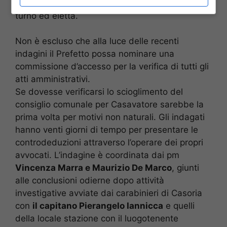
che al ballottaggio capovolse l’esito del primo
turno ed eletta.
Non è escluso che alla luce delle recenti
indagini il Prefetto possa nominare una
commissione d’accesso per la verifica di tutti gli
atti amministrativi.
Se dovesse verificarsi lo scioglimento del
consiglio comunale per Casavatore sarebbe la
prima volta per motivi non naturali. Gli indagati
hanno venti giorni di tempo per presentare le
controdeduzioni attraverso l’operare dei propri
avvocati. L’indagine è coordinata dai pm
Vincenza Marra e Maurizio De Marco
, giunti
alle conclusioni odierne dopo attività
investigative avviate dai carabinieri di Casoria
con
il capitano Pierangelo Iannicca
e quelli
della locale stazione con il luogotenente