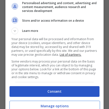
Personalised advertising and content, advertising and
content measurement, audience research and
services development
Store and/or access information on a device
Learn more
Your personal data will be processed and information from
your device (cookies, unique identifiers, and other device
data) may be stored by, accessed by and shared with 319
Lo sponsor di Silvestri, in questo caso, sarebbe
partners, or used specifically by this site. We and our partners
may use precise geolocation data.
List of partners.
stato Minichini che secondo gli inquirenti
Some vendors may process your personal data on the basis
“stazionava stabilmente davanti la sede del
of legitimate interest, which you can object to by managing
comitato elettorale della lista Pd Silvestri
your options below. Look for a link at the bottom of this page
or in the site menu to manage or withdraw consent in privacy
sindaco”, almeno fino al 13 giugno quando
and cookie settings.
sarebbe stato picchiato da esponenti del suo
stesso clan,
i Ferone
, che invece, sempre
Consent
secondo gli inquirenti, sostenevano il candidato
Lorenza Orefice. Il pestaggio doveva essere una
dimostrazione di forza guidata dalla Orefice,
Manage options