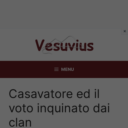
Vai
al
contenuto
MENU
Casavatore ed il
voto inquinato dai
clan