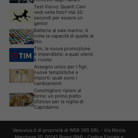
Test Visivo: Quanti Cani
vedi nella foto? Hai 30
secondi per essere un
genio!
Batterie al sale marino: 4
volte la capacità di quelle al
litio
Tim, la nuova promozione
è imperdibile: a quali utenti
è rivolta
Assegno unico per i figli,
nuove tempistiche e
importi: quali sono i
cambiamenti
Conchiglioni ripieni al
forno: un primo piatto
sfizioso per la vigilia di
Capodanno
Vesuvius.it di proprietà di WEB 365 SRL - Via Nicola
Marchese 10, 00141 Roma (RM) - Codice Fiscale e