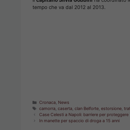
tempo che va dal 2012 al 2013.
Categorie
Cronaca
,
News
Tag
camorra
,
caserta
,
clan Belforte
,
estorsione
,
tra
Case Celesti a Napoli: barriere per proteggere
In manette per spaccio di droga a 15 anni