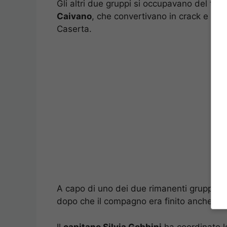
Gli altri due gruppi si occupavano del traf
Caivano
, che convertivano in crack e che
Caserta.
A capo di uno dei due rimanenti gruppi c
dopo che il compagno era finito anche lui 
Il
capitano Silvia Gobbini
ha coordinato le