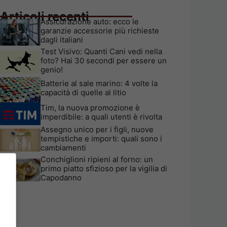
Articoli recenti
Assicurazione auto: ecco le
garanzie accessorie più richieste
dagli italiani
Test Visivo: Quanti Cani vedi nella
foto? Hai 30 secondi per essere un
genio!
Batterie al sale marino: 4 volte la
capacità di quelle al litio
Tim, la nuova promozione è
imperdibile: a quali utenti è rivolta
Assegno unico per i figli, nuove
tempistiche e importi: quali sono i
cambiamenti
Conchiglioni ripieni al forno: un
primo piatto sfizioso per la vigilia di
Capodanno