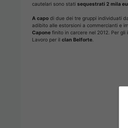
cautelari sono stati
sequestrati 2 mila e
A capo
di due dei tre gruppi individuati da
adibito alle estorsioni a commercianti e i
Capone
finito in carcere nel 2012. Per gli 
Lavoro per il
clan Belforte
.