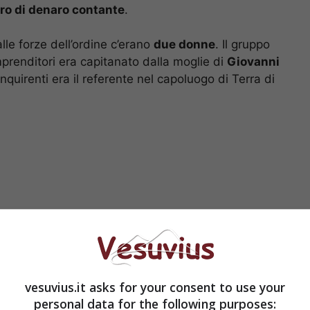
uro di denaro contante
.
lle forze dell’ordine c’erano
due donne
. Il gruppo
mprenditori era capitanato dalla moglie di
Giovanni
inquirenti era il referente nel capoluogo di Terra di
vesuvius.it asks for your consent to use your
personal data for the following purposes: