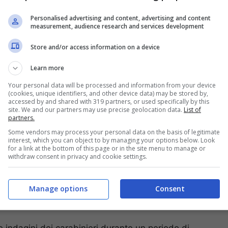
fico di
droga importata dal Parco Verde di
 passavano poi alle maggiori piazze di spaccio di
Personalised advertising and content, advertising and content
measurement, audience research and services development
Store and/or access information on a device
Learn more
Your personal data will be processed and information from your device
(cookies, unique identifiers, and other device data) may be stored by,
accessed by and shared with 319 partners, or used specifically by this
site. We and our partners may use precise geolocation data.
List of
partners.
Some vendors may process your personal data on the basis of legitimate
interest, which you can object to by managing your options below. Look
for a link at the bottom of this page or in the site menu to manage or
withdraw consent in privacy and cookie settings.
Manage options
Consent
’era sempre una donna che gestiva il comando
in carcere per reati di droga.
 indagini dei carabinieri durante un periodo di