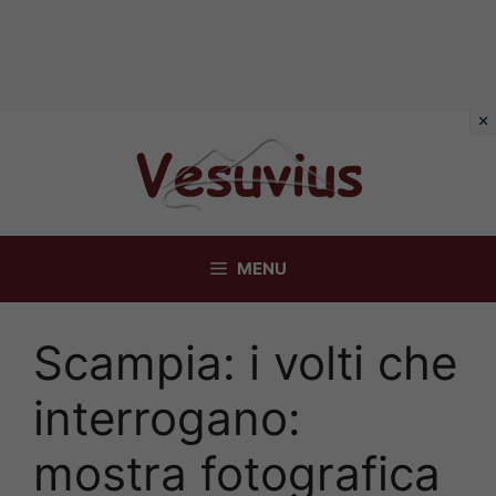
Vai
al
contenuto
MENU
Scampia: i volti che
interrogano:
mostra fotografica