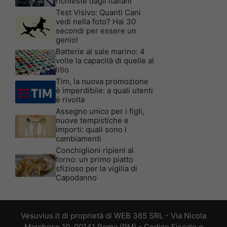
richieste dagli italiani
Test Visivo: Quanti Cani
vedi nella foto? Hai 30
secondi per essere un
genio!
Batterie al sale marino: 4
volte la capacità di quelle al
litio
Tim, la nuova promozione
è imperdibile: a quali utenti
è rivolta
Assegno unico per i figli,
nuove tempistiche e
importi: quali sono i
cambiamenti
Conchiglioni ripieni al
forno: un primo piatto
sfizioso per la vigilia di
Capodanno
Vesuvius.it di proprietà di WEB 365 SRL - Via Nicola
Marchese 10, 00141 Roma (RM) - Codice Fiscale e