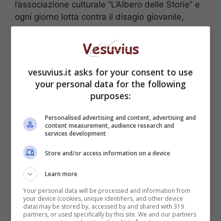
l’associazione culturale “L’Albero delle Storie” e
ogni giorno lotta contra il disagio giovanile,
cercando di dare un’alternativa a quei bambini
cresciuti troppo in fretta attraverso i giochi,
l’educazione e la cultura.
vesuvius.it asks for your consent to use
your personal data for the following
purposes:
Personalised advertising and content, advertising and
content measurement, audience research and
services development
Store and/or access information on a device
Learn more
Your personal data will be processed and information from
your device (cookies, unique identifiers, and other device
data) may be stored by, accessed by and shared with 319
La mostra, ad ingresso libero, sarà visitabile
partners, or used specifically by this site. We and our partners