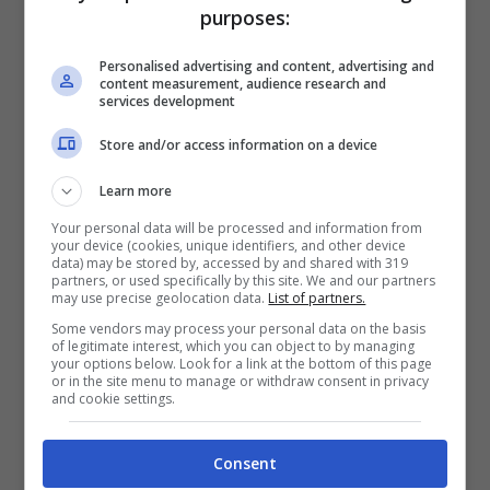
purposes:
Personalised advertising and content, advertising and
content measurement, audience research and
services development
Store and/or access information on a device
Learn more
Your personal data will be processed and information from
your device (cookies, unique identifiers, and other device
data) may be stored by, accessed by and shared with 319
partners, or used specifically by this site. We and our partners
may use precise geolocation data.
List of partners.
Per quanto riguarda invece i fondi, senza
Some vendors may process your personal data on the basis
gravare ulteriormente sul bilancio della Regione,
of legitimate interest, which you can object to by managing
saranno utilizzate le
risorse già allocate
per lo
your options below. Look for a link at the bottom of this page
or in the site menu to manage or withdraw consent in privacy
stanziamento di borse di studio previste per il
and cookie settings.
personale meglio classificato della Scuola Allievi
Carabinieri di Benevento che è stata soppressa,
Consent
a seguito della riorganizzazione dell’Arma.