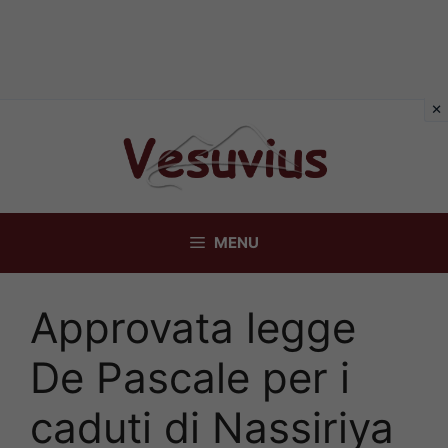
Vai
al
contenuto
MENU
Approvata legge
De Pascale per i
caduti di Nassiriya