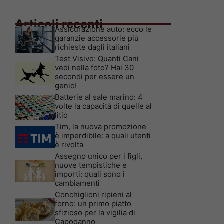
Articoli recenti
Assicurazione auto: ecco le
garanzie accessorie più
richieste dagli italiani
Test Visivo: Quanti Cani
vedi nella foto? Hai 30
secondi per essere un
genio!
Batterie al sale marino: 4
volte la capacità di quelle al
litio
Tim, la nuova promozione
è imperdibile: a quali utenti
è rivolta
Assegno unico per i figli,
nuove tempistiche e
importi: quali sono i
cambiamenti
Conchiglioni ripieni al
forno: un primo piatto
sfizioso per la vigilia di
Capodanno