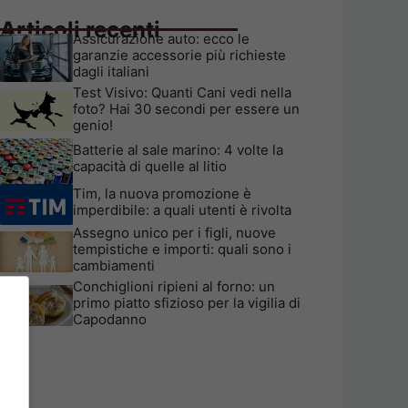
Articoli recenti
Assicurazione auto: ecco le
garanzie accessorie più richieste
dagli italiani
Test Visivo: Quanti Cani vedi nella
foto? Hai 30 secondi per essere un
genio!
Batterie al sale marino: 4 volte la
capacità di quelle al litio
Tim, la nuova promozione è
imperdibile: a quali utenti è rivolta
Assegno unico per i figli, nuove
tempistiche e importi: quali sono i
cambiamenti
Conchiglioni ripieni al forno: un
primo piatto sfizioso per la vigilia di
Capodanno