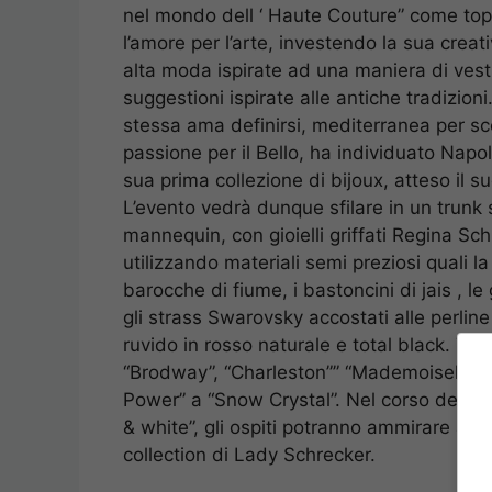
nel mondo dell ‘ Haute Couture” come top
l’amore per l’arte, investendo la sua creati
alta moda ispirate ad una maniera di vest
suggestioni ispirate alle antiche tradizio
stessa ama definirsi, mediterranea per sc
passione per il Bello, ha individuato Napol
sua prima collezione di bijoux, atteso il 
L’evento vedrà dunque sfilare in un trunk 
mannequin, con gioielli griffati Regina Schr
utilizzando materiali semi preziosi quali 
barocche di fiume, i bastoncini di jais , le
gli strass Swarovsky accostati alle perline
ruvido in rosso naturale e total black. Tant
“Brodway”, “Charleston”” “Mademoiselle” (C
Power” a “Snow Crystal”. Nel corso della k
& white”, gli ospiti potranno ammirare anch
collection di Lady Schrecker.