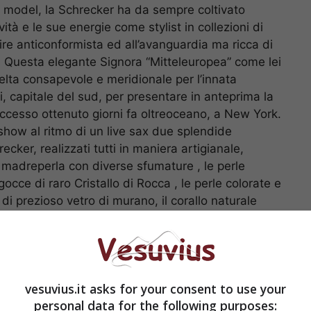
 model, la Schrecker ha da sempre coltivato
vità e le sue energie come stylist in collezioni di
ire anticonformista ed all’avanguardia ma ricca di
ni. Questa elegante Signora “Mitteleuropea” come lei
elta consapevole e meridionale per l’innata
i, capitale del sud, per presentare in anteprima la
successo ottenuto giorni fa oltreoceano, a New York.
show al ritmo di un live sax due splendide
ecker, realizzati tutti in maniera artigianale,
la madreperla con diverse sfumature , le perle
 gocce di raro Cristallo di Rocca , le perle colorate e
 di prezioso vetro di murano, il corallo naturale
i ed originali i modelli, quali le parure “Novecento”,
ocò) a gli estrosi completi “Capri Dream”, “Black
ermesse in un ‘atmosfera radical chic total “black
e alcuni pezzi di Bijoux d’Epoca della privat
vesuvius.it asks for your consent to use your
personal data for the following purposes: