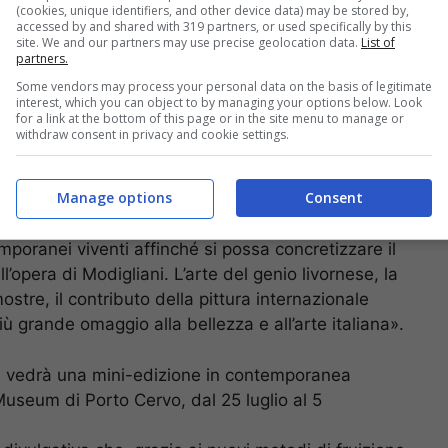
(cookies, unique identifiers, and other device data) may be stored by,
accessed by and shared with 319 partners, or used specifically by this
site. We and our partners may use precise geolocation data.
List of
partners.
Some vendors may process your personal data on the basis of legitimate
re, realizzare la Casa Modigliani in Italia –
interest, which you can object to by managing your options below. Look
for a link at the bottom of this page or in the site menu to manage or
tituto Amedeo Modigliani – non un luogo
withdraw consent in privacy and cookie settings.
 luogo vitale, dinamico, in grado nel nome del
a nuova creatività italiana e internazionale.
Manage options
Consent
l centenario della morte di Modigliani cercando non
a in retroilluminazione, ma soprattutto raccogliere in
emporanei viventi affinché si possa concretizzare il
l’opera di Modigliani. L’arte del genio livornese, la
mostre, il contributo della pittura internazionale
 grande omaggio alla bellezza e all’arte italiana».
he vedrà una mini-edizione in contemporanea
Museum di Porto Cervo, dal 25 luglio al 5