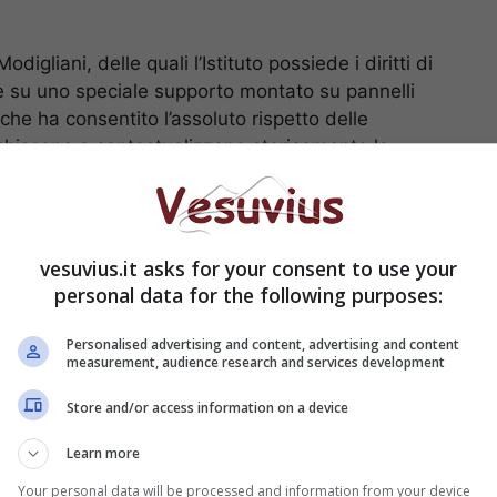
liani, delle quali l’Istituto possiede i diritti di
one su uno speciale supporto montato su pannelli
 che ha consentito l’assoluto rispetto delle
icchiscono e contestualizzano storicamente la
a, spesso inediti, relativi alla vita del grande
 video, filmati, animazioni in compositing e app,
ordinario di comunicazione e di divulgazione
vesuvius.it asks for your consent to use your
personal data for the following purposes:
Personalised advertising and content, advertising and content
measurement, audience research and services development
Store and/or access information on a device
Learn more
Your personal data will be processed and information from your device