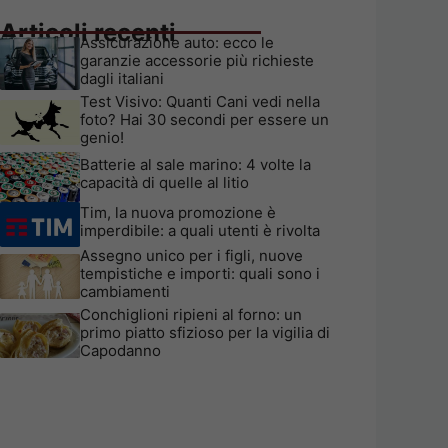
Articoli recenti
Assicurazione auto: ecco le
garanzie accessorie più richieste
dagli italiani
Test Visivo: Quanti Cani vedi nella
foto? Hai 30 secondi per essere un
genio!
Batterie al sale marino: 4 volte la
capacità di quelle al litio
Tim, la nuova promozione è
imperdibile: a quali utenti è rivolta
Assegno unico per i figli, nuove
tempistiche e importi: quali sono i
cambiamenti
Conchiglioni ripieni al forno: un
primo piatto sfizioso per la vigilia di
Capodanno