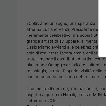
«Coltiviamo un sogno, una speranza: costrui
afferma Luciano Renzi, Presidente dell’Is
meramente celebrativo, ma soprattutto un
grande artista di sviluppare, alimentare, l
Desideriamo avviarci alle celebrazioni de
solo di realizzare l’opera omnia dell’artist
tutto il mondo il contributo di artisti cont
più grande Omaggio artistico e culturale al
tecnologia, la rete, l’esperienzialità delle 
contemporanea, possono determinare il più
Una mostra itinerante, internazionale, c
rispetto a quella di Napoli, presso l’MdM 
settembre 2015.