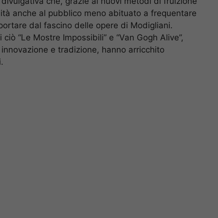
ivulgativa che, grazie ai nuovi metodi di fruizione
unità anche al pubblico meno abituato a frequentare
sportare dal fascino delle opere di Modigliani.
 ciò “Le Mostre Impossibili” e “Van Gogh Alive”,
 innovazione e tradizione, hanno arricchito
.