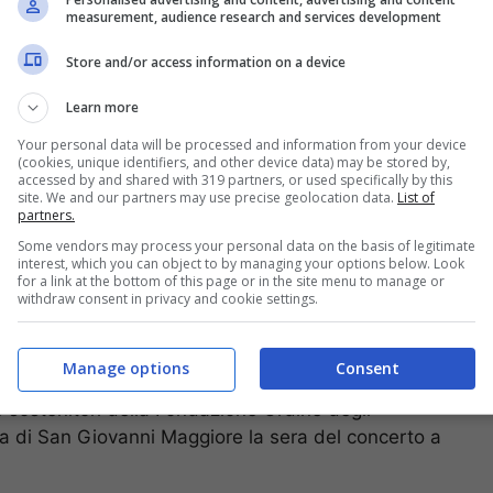
measurement, audience research and services development
lbum fù tale che Norman, l’anno dopo riuscì a fargli
 Bess” tratto dall’omonima opera di G Gershwin.
Store and/or access information on a device
Learn more
Your personal data will be processed and information from your device
(cookies, unique identifiers, and other device data) may be stored by,
accessed by and shared with 319 partners, or used specifically by this
site. We and our partners may use precise geolocation data.
List of
partners.
Some vendors may process your personal data on the basis of legitimate
interest, which you can object to by managing your options below. Look
for a link at the bottom of this page or in the site menu to manage or
withdraw consent in privacy and cookie settings.
Manage options
Consent
i e sostenitori della Fondazione Ordine degli
sa di San Giovanni Maggiore la sera del concerto a