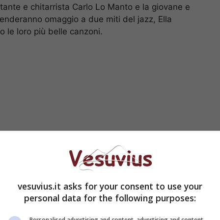
ntante e chitarrista Carlo Lo Manto e la giovane e
enderanno omaggio a due miti del jazz, Ella
 le loro più belle canzoni.
vesuvius.it asks for your consent to use your
i più grandi impresari di Jazz e fondatore della
personal data for the following purposes:
ografica Americana, coinvolge Ella Fitzgerald &
questo genere musicale, in un album che farà la
Personalised advertising and content, advertising and content