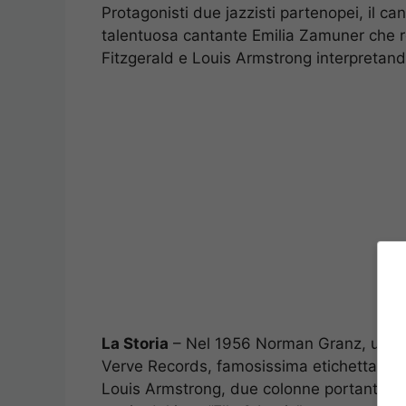
Protagonisti due jazzisti partenopei, il ca
talentuosa cantante Emilia Zamuner che r
Fitzgerald e Louis Armstrong interpretando
La Storia
– Nel 1956 Norman Granz, uno de
Verve Records, famosissima etichetta disc
Louis Armstrong, due colonne portanti di 