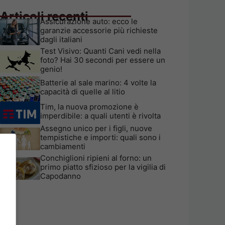
Articoli recenti
Assicurazione auto: ecco le
garanzie accessorie più richieste
dagli italiani
Test Visivo: Quanti Cani vedi nella
foto? Hai 30 secondi per essere un
genio!
Batterie al sale marino: 4 volte la
capacità di quelle al litio
Tim, la nuova promozione è
imperdibile: a quali utenti è rivolta
Assegno unico per i figli, nuove
tempistiche e importi: quali sono i
cambiamenti
Conchiglioni ripieni al forno: un
primo piatto sfizioso per la vigilia di
Capodanno