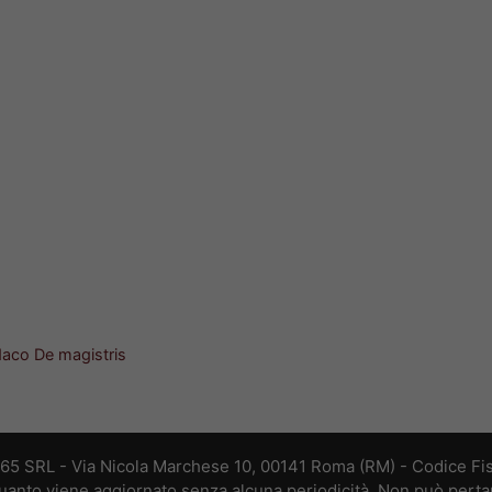
daco De magistris
365 SRL - Via Nicola Marchese 10, 00141 Roma (RM) - Codice Fis
 quanto viene aggiornato senza alcuna periodicità. Non può perta