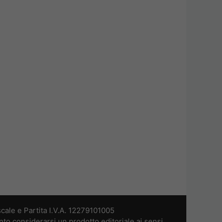
cale e Partita I.V.A. 12279101005
nto considerarsi un prodotto editoriale ai sensi