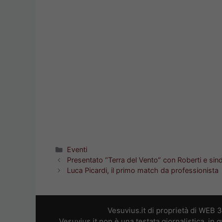
Categorie
Eventi
Presentato “Terra del Vento” con Roberti e sin
Luca Picardi, il primo match da professionista
Vesuvius.it di proprietà di WEB 
Vesuvius.it non è una testata giornalistica, in