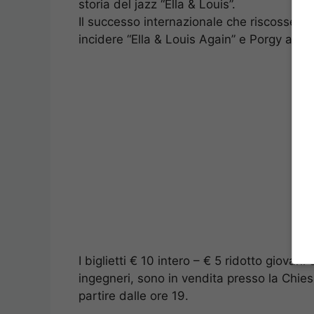
storia del jazz “Ella & Louis”.
Il successo internazionale che riscosse l’a
incidere “Ella & Louis Again” e Porgy and
I biglietti € 10 intero – € 5 ridotto giovan
ingegneri, sono in vendita presso la Chie
partire dalle ore 19.