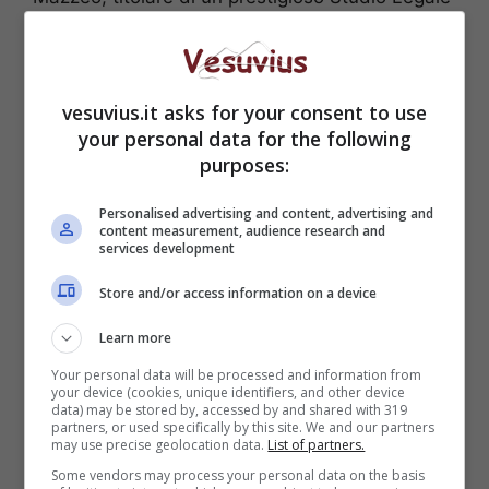
Internazionale, concepito in maniera
assolutamente innovativa come “Impresa” e
della “Preside d’acciaio” Armida Filippelli,
dell’Istituto ITES GALIANI, recentemente
vesuvius.it asks for your consent to use
devastato. Esilaranti, gli interventi del maestro
your personal data for the following
Giacomo Rizzo “leggenda” del teatro
purposes:
partenopeo e dell’effervescente Lucia Cassini.
Personalised advertising and content, advertising and
Dulcis in fundo,“il Sogno nel cassetto” per
content measurement, audience research and
eccellenza di ogni donna ovvero conseguire e
services development
mantenere una perfetta forma fisica e psichica,
Store and/or access information on a device
grazie agli innovativi e preziosi suggerimenti del
Centro Venere Fitness, partner della kermesse
Learn more
illustrati dalla titolare Mena Aveta e dal suo
Your personal data will be processed and information from
eccellente staff, che opera sulla base di
your device (cookies, unique identifiers, and other device
un’esperienza olistica avente ad oggetto il
data) may be stored by, accessed by and shared with 319
partners, or used specifically by this site. We and our partners
benessere totale della persona, avvalendosi di
may use precise geolocation data.
List of partners.
un team medico specialistico all’avanguardia.
Some vendors may process your personal data on the basis
Gran finale con un prelibato dinner buffet con la