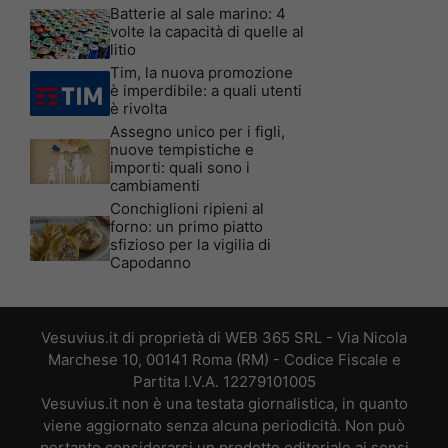
Batterie al sale marino: 4
volte la capacità di quelle al
litio
Tim, la nuova promozione
è imperdibile: a quali utenti
è rivolta
Assegno unico per i figli,
nuove tempistiche e
importi: quali sono i
cambiamenti
Conchiglioni ripieni al
forno: un primo piatto
sfizioso per la vigilia di
Capodanno
Vesuvius.it di proprietà di WEB 365 SRL - Via Nicola
Marchese 10, 00141 Roma (RM) - Codice Fiscale e
Partita I.V.A. 12279101005
Vesuvius.it non è una testata giornalistica, in quanto
viene aggiornato senza alcuna periodicità. Non può
pertanto considerarsi un prodotto editoriale ai sensi