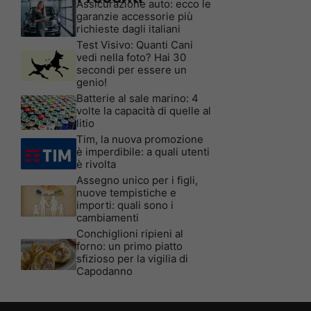
Assicurazione auto: ecco le
garanzie accessorie più
richieste dagli italiani
Test Visivo: Quanti Cani
vedi nella foto? Hai 30
secondi per essere un
genio!
Batterie al sale marino: 4
volte la capacità di quelle al
litio
Tim, la nuova promozione
è imperdibile: a quali utenti
è rivolta
Assegno unico per i figli,
nuove tempistiche e
importi: quali sono i
cambiamenti
Conchiglioni ripieni al
forno: un primo piatto
sfizioso per la vigilia di
Capodanno