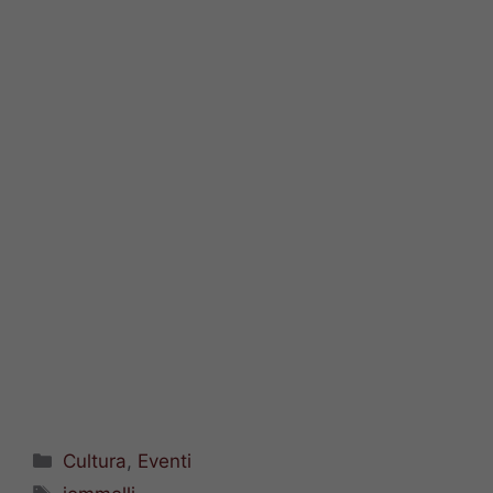
Categorie
Cultura
,
Eventi
Tag