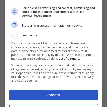
prima Contea normanna d’Italia e del
Personalised advertising and content, advertising and
Mediterraneo.
content measurement, audience research and
services development
IL SEDILE DI SAN LUIGI. Il progetto, approvato
dalla Regione ed ammesso a finanziamento
Store and/or access information on a device
(Por Fesr Campania 2007-2013), prevede anche
un intervento materiale con il restauro ed il
Learn more
ripristino del Sedile di San Luigi che sarà adibito
Your personal data will be processed and information from
ad ufficio di promozione turistica della città di
your device (cookies, unique identifiers, and other device
data) may be stored by, accessed by and shared with 319
Aversa ed a sede organizzativa dell’evento
partners, or used specifically by this site. We and our partners
may use precise geolocation data.
List of partners.
“Jommelli/Cimarosa Festival”. Il Sedile è l’unico
sopravvissuto dei quattro che si trovavano ad
Some vendors may process your personal data on the basis
of legitimate interest, which you can object to by managing
Aversa in età medievale ed è il più antico tra i
your options below. Look for a link at the bottom of this page
tredici sopravvissuti in Italia. Fu concesso nel
or in the site menu to manage or withdraw consent in privacy
and cookie settings.
1195 dall’imperatore Enrico VI, il figlio di
Federico Barbarossa, alle famiglie dei cavalieri e
dei soldati aversani come ringraziamento per
Consent
l’appoggio ricevuto nella guerra contro i
Normanni.