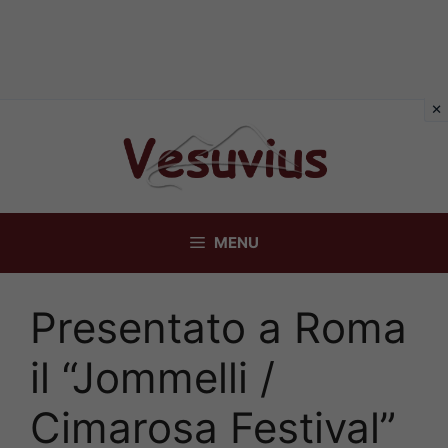
Vai
al
contenuto
MENU
Presentato a Roma
il “Jommelli /
Cimarosa Festival”