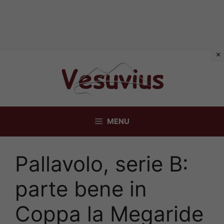
Vai
al
contenuto
MENU
Pallavolo, serie B:
parte bene in
Coppa la Megaride