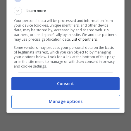
Learn more
Your personal data will be processed and information from
your device (cookies, unique identifiers, and other device
data) may be stored by, accessed by and shared with 319
partners, or used specifically by this site. We and our partners
may use precise geolocation data.
List of partners.
Some vendors may process your personal data on the basis
Grande obiettivo della società per questa nuova
of legitimate interest, which you can object to by managing
your options below. Look for a link at the bottom of this page
avventura è riavvicinare la città di Napoli alla
or in the site menu to manage or withdraw consent in privacy
pallavolo, con iniziative sociali volte a
and cookie settings.
coinvolgere quanto più possibile i giovani. Con
un palazzetto gremito, alla prima gara, questa
Consent
sfida non sembra così ardua.
Manage options