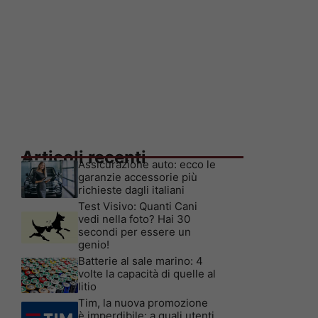
Articoli recenti
Assicurazione auto: ecco le
garanzie accessorie più
richieste dagli italiani
Test Visivo: Quanti Cani
vedi nella foto? Hai 30
secondi per essere un
genio!
Batterie al sale marino: 4
volte la capacità di quelle al
litio
Tim, la nuova promozione
è imperdibile: a quali utenti