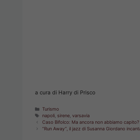
a cura di Harry di Prisco
Categorie
Turismo
Tag
napoli
,
sirene
,
varsavia
Caso Bifolco: Ma ancora non abbiamo capito?
“Run Away”, il jazz di Susanna Giordano incan