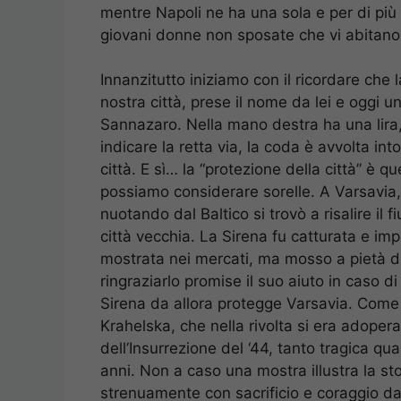
mentre Napoli ne ha una sola e per di più
giovani donne non sposate che vi abitano
Innanzitutto iniziamo con il ricordare che 
nostra città, prese il nome da lei e oggi 
Sannazaro. Nella mano destra ha una lira,
indicare la retta via, la coda è avvolta in
città. E sì… la “protezione della città” è 
possiamo considerare sorelle. A Varsavia
nuotando dal Baltico si trovò a risalire il
città vecchia. La Sirena fu catturata e i
mostrata nei mercati, ma mosso a pietà di le
ringraziarlo promise il suo aiuto in caso 
Sirena da allora protegge Varsavia. Come
Krahelska, che nella rivolta si era adope
dell’Insurrezione del ‘44, tanto tragica qu
anni. Non a caso una mostra illustra la st
strenuamente con sacrificio e coraggio da