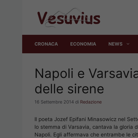
Vai
al
contenuto
CRONACA
ECONOMIA
NEWS
Napoli e Varsavi
delle sirene
16 Settembre 2014
di
Redazione
Il poeta Jozef Epifani Minasowicz nel Set
lo stemma di Varsavia, cantava la gloria d
Napoli. Egli affermava che entrambe le ci