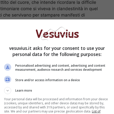
ito del cuore, che intende ricordare la difficile
stimoniare come si viveva in clandestinità in quel
i che servivano per stampare manifesti di
dimenticare il lavoro di tanti che sacrificarono la
da volontari prestano il loro aiuto, testimoniando
pi di concentramento, come Henryk Wasilewski,
 peso dei suoi 96 anni, per la verità ben portati.
 del bombardiere B-24J e ci sono anche ricostruzioni
vesuvius.it asks for your consent to use your
o percorrere sempre per dimostrare, soprattutto alle
personal data for the following purposes:
un videogioco.
Personalised advertising and content, advertising and content
measurement, audience research and services development
liabile l’autunno, quando il clima è ancora caldo e
Store and/or access information on a device
 Varsavia, la capitale dal 1611, situata nella regione
Learn more
a pianura della Masovia val bene un viaggio. Per le
o il sito www.warsawtour.pl. Per informazioni sulla
Your personal data will be processed and information from your device
(cookies, unique identifiers, and other device data) may be stored by,
e Nazionale Polacco per il Turismo:
accessed by and shared with 319 partners, or used specifically by this
site. We and our partners may use precise geolocation data.
List of