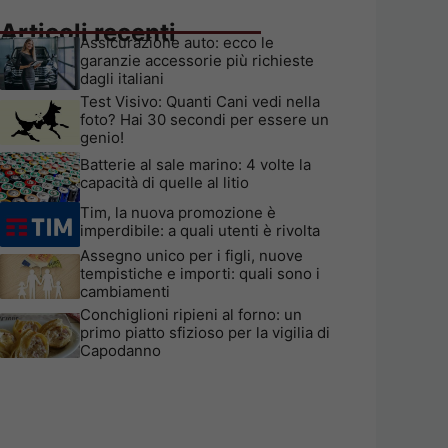
Articoli recenti
Assicurazione auto: ecco le
garanzie accessorie più richieste
dagli italiani
Test Visivo: Quanti Cani vedi nella
foto? Hai 30 secondi per essere un
genio!
Batterie al sale marino: 4 volte la
capacità di quelle al litio
Tim, la nuova promozione è
imperdibile: a quali utenti è rivolta
Assegno unico per i figli, nuove
tempistiche e importi: quali sono i
cambiamenti
Conchiglioni ripieni al forno: un
primo piatto sfizioso per la vigilia di
Capodanno