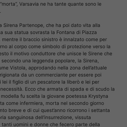
 “morta”, Varsavia ne ha tante quante sono le
.
la Sirena Partenope, che ha poi dato vita alla
una sua statua sovrasta la Fontana di Piazza
 mentre il braccio sinistro è innalzato come per
torno al corpo come simbolo di protezione verso la
questo il motivo conduttore che unisce le Sirene che
, secondo una leggenda popolare, la Sirena,
 fiume Vistola, approdando nella zona dell’attuale
mprigionata da un commerciante per essere poi
i il figlio di un pescatore la liberò e lei per
di necessità. Ecco che armata di spada e di scudo la
 modella fu scelta la giovane poetessa Krystyna
rata come infermiera, morta nel secondo giorno
anto breve e di cui quest’anno ricorrono i settanta
oria sanguinosa dell’insurrezione, vissuta
 tanti uomini e donne che fecero parte della