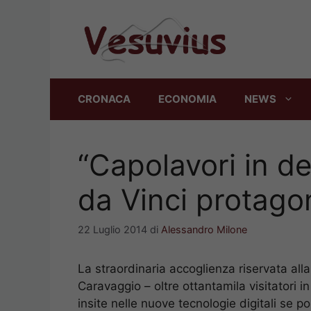
Vai
al
contenuto
CRONACA
ECONOMIA
NEWS
“Capolavori in d
da Vinci protago
22 Luglio 2014
di
Alessandro Milone
La straordinaria accoglienza riservata all
Caravaggio – oltre ottantamila visitatori i
insite nelle nuove tecnologie digitali se p