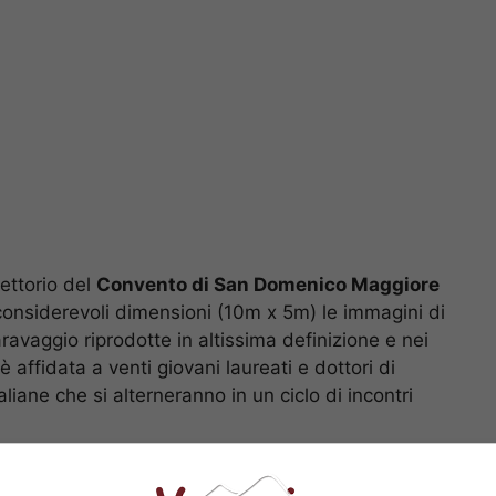
fettorio del
Convento di San Domenico Maggiore
onsiderevoli dimensioni (10m x 5m) le immagini di
ravaggio riprodotte in altissima definizione e nei
è affidata a venti giovani laureati e dottori di
italiane che si alterneranno in un ciclo di incontri
 affidata alla proiezione di film, fiction e