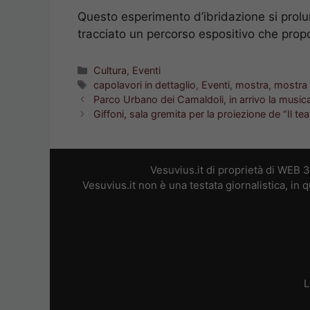
Questo esperimento d’ibridazione si prol
tracciato un percorso espositivo che propo
Categorie
Cultura
,
Eventi
Tag
capolavori in dettaglio
,
Eventi
,
mostra
,
mostra 
Parco Urbano dei Camaldoli, in arrivo la musica 
Giffoni, sala gremita per la proiezione de “Il tea
Vesuvius.it di proprietà di WEB 
Vesuvius.it non è una testata giornalistica, in
L