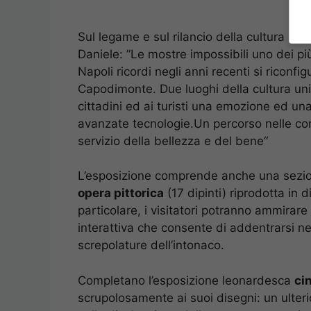
Sul legame e sul rilancio della cultura in c
Daniele: ”Le mostre impossibili uno dei più
Napoli ricordi negli anni recenti si riconfi
Capodimonte. Due luoghi della cultura uni
cittadini ed ai turisti una emozione ed una 
avanzate tecnologie.Un percorso nelle co
servizio della bellezza e del bene“
L’esposizione comprende anche una sezion
opera pittorica
(17 dipinti) riprodotta in d
particolare, i visitatori potranno ammirare
interattiva che consente di addentrarsi nei
screpolature dell’intonaco.
Completano l’esposizione leonardesca
ci
scrupolosamente ai suoi disegni: un ulter