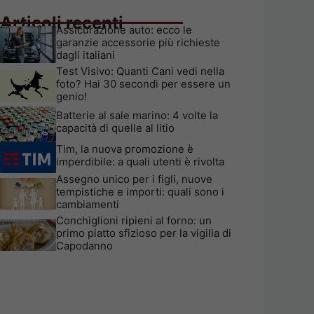
Articoli recenti
Assicurazione auto: ecco le
garanzie accessorie più richieste
dagli italiani
Test Visivo: Quanti Cani vedi nella
foto? Hai 30 secondi per essere un
genio!
Batterie al sale marino: 4 volte la
capacità di quelle al litio
Tim, la nuova promozione è
imperdibile: a quali utenti è rivolta
Assegno unico per i figli, nuove
tempistiche e importi: quali sono i
cambiamenti
Conchiglioni ripieni al forno: un
primo piatto sfizioso per la vigilia di
Capodanno