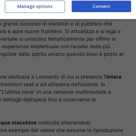
Manage options
Consent
ittà si sofferma l’Assessore alla Cultura Nino
 grandi successi di visitatori e di pubblico che
gura e apre nuove frontiere. Si attualizza e si lega a
versale si uniscono tematicamente per offrire ai
esperienza intellettuale con l’ausilio delle più
nquiste dello spirito umano quando esso è posto al
e dedicata a Leonardo di cui si presenta l
’intera
imensioni reali e ad altissima definizione. In
 “L’ultima cena” in una versione multimediale e
 dettagli dell’opera fino a osservarne le
nque macchine
costruite attenendosi
iore esempio del valore che assume la riproduzione