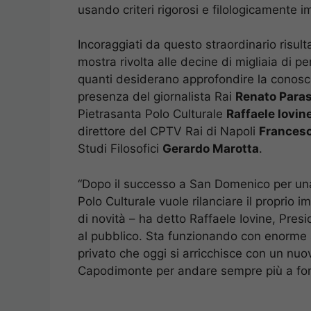
usando criteri rigorosi e filologicamente i
Incoraggiati da questo straordinario risult
mostra rivolta alle decine di migliaia di pe
quanti desiderano approfondire la conoscen
presenza del giornalista Rai
Renato Para
Pietrasanta Polo Culturale
Raffaele Iovin
direttore del CPTV Rai di Napoli
Francesc
Studi Filosofici
Gerardo Marotta
.
“Dopo il successo a San Domenico per una
Polo Culturale vuole rilanciare il proprio 
di novità – ha detto Raffaele Iovine, Pres
al pubblico. Sta funzionando con enorme 
privato che oggi si arricchisce con un nuo
Capodimonte per andare sempre più a forma