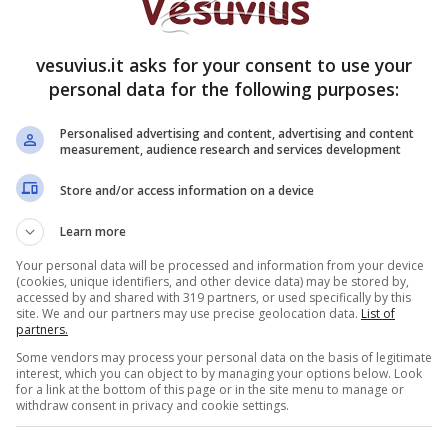
mezzo secolo: dal primo Caravaggio interpretato da
 realizzati da Dario Fo espressamente per il
vesuvius.it asks for your consent to use your
personal data for the following purposes:
entifico – ha dichiarato Renato Parascandolo,
Personalised advertising and content, advertising and content
amo di trasformare il convento di San Domenico in
measurement, audience research and services development
a collaborazione tra la Rai, il Comune di Napoli,
iazione Pietrasanta Polo Culturale”.
Store and/or access information on a device
Learn more
Your personal data will be processed and information from your device
(cookies, unique identifiers, and other device data) may be stored by,
accessed by and shared with 319 partners, or used specifically by this
site. We and our partners may use precise geolocation data.
List of
partners.
Some vendors may process your personal data on the basis of legitimate
interest, which you can object to by managing your options below. Look
for a link at the bottom of this page or in the site menu to manage or
withdraw consent in privacy and cookie settings.