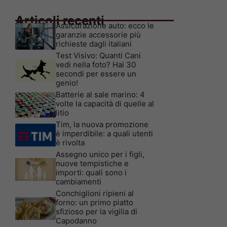
Articoli recenti
Assicurazione auto: ecco le
garanzie accessorie più
richieste dagli italiani
Test Visivo: Quanti Cani
vedi nella foto? Hai 30
secondi per essere un
genio!
Batterie al sale marino: 4
volte la capacità di quelle al
litio
Tim, la nuova promozione
è imperdibile: a quali utenti
è rivolta
Assegno unico per i figli,
nuove tempistiche e
importi: quali sono i
cambiamenti
Conchiglioni ripieni al
forno: un primo piatto
sfizioso per la vigilia di
Capodanno