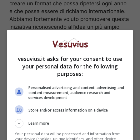
creare un format che possa ripetersi ogni anno
e che possa essere di richiamo internazionale.
Abbiamo fortemente voluto promuovere questa
iniziativa riconoscendo all’idea un più ampio
valore agonistico e culturale».
vesuvius.it asks for your consent to use
your personal data for the following
purposes:
Personalised advertising and content, advertising and
content measurement, audience research and
services development
Store and/or access information on a device
Learn more
LA GARA “NON GARA” – Sono anni che i
Your personal data will be processed and information from
your device (cookies, unique identifiers, and other device