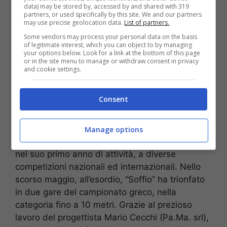
diportisti napoletani hanno dato vita ad un
data) may be stored by, accessed by and shared with 319
informale “Shot” quale appuntamento fisso per il
partners, or used specifically by this site. We and our partners
may use precise geolocation data.
List of partners.
weekend. Il più diffuso è da sempre sulla tratta
Some vendors may process your personal data on the basis
Napoli-Capri, il cui obiettivo finale, quale premio
of legitimate interest, which you can object to by managing
per la gara, può sintetizzarsi in “l’ultimo che
your options below. Look for a link at the bottom of this page
or in the site menu to manage or withdraw consent in privacy
arriva paga caffè in piazzetta”. Proprio per
and cookie settings.
questo lo stesso Musti ed Angelo Segnini hanno
voluto dare una veste sportiva alla gara “non
Consent
gara” più comune nel golfo di Napoli.
TANTI SUCCESSI ALL’ESORDIO – Il gommone
Manage options
Soffio Fast Rib ha già partecipato con successo,
nel suo primo anno di attività, a diverse
competizioni nazionali ed internazionali. Nello
scorso maggio, all’esordio, “Soffio” ha trionfato
in due gare del campionato greco, nella
categoria fino a 10 metri. Grazie al prezioso
lavoro del progettista Mario Cecchi (Pa.Ma. srl),