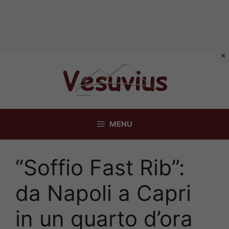
Vai
al
contenuto
MENU
“Soffio Fast Rib”:
da Napoli a Capri
in un quarto d’ora