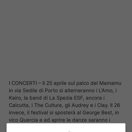
I CONCERTI – Il 25 aprile sul palco del Mamamu
in via Sedile di Porto si alterneranno i L’Amo, i
Kairo, la band di La Spezia ESF, ancora i
Calcutta, i The Culture, gli Audrey e i Clay. Il 26
invece, il festival si sposterà al George Best, in
vico Quercia e ad aprire le danze saranno i
NAGA, dai New Adventures in Lo-Fi, Conrad,