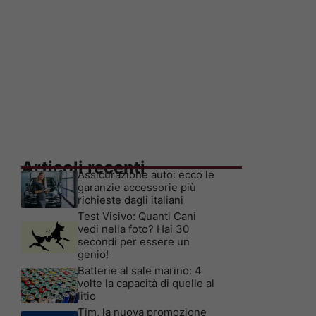
Articoli recenti
Assicurazione auto: ecco le
garanzie accessorie più
richieste dagli italiani
Test Visivo: Quanti Cani
vedi nella foto? Hai 30
secondi per essere un
genio!
Batterie al sale marino: 4
volte la capacità di quelle al
litio
Tim, la nuova promozione