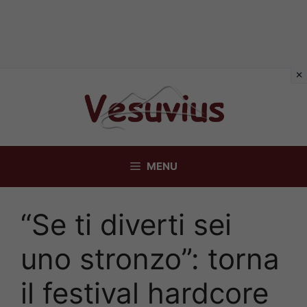
Vai
al
contenuto
MENU
“Se ti diverti sei
uno stronzo”: torna
il festival hardcore