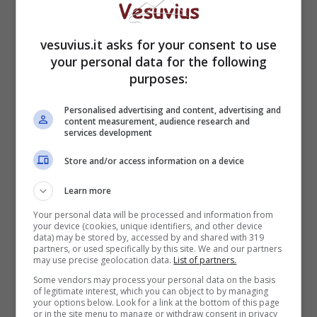
Necktie, La Via degli Astronauti, gli Shit Kids e
la special guest direttamente dal Regno Unito, i
Delta Sleep
vesuvius.it asks for your consent to use
your personal data for the following
purposes:
Personalised advertising and content, advertising and
content measurement, audience research and
services development
Store and/or access information on a device
Learn more
Your personal data will be processed and information from
your device (cookies, unique identifiers, and other device
data) may be stored by, accessed by and shared with 319
partners, or used specifically by this site. We and our partners
may use precise geolocation data.
List of partners.
Some vendors may process your personal data on the basis
of legitimate interest, which you can object to by managing
your options below. Look for a link at the bottom of this page
or in the site menu to manage or withdraw consent in privacy