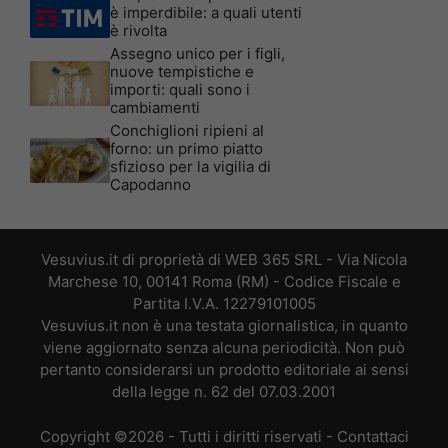
è imperdibile: a quali utenti
è rivolta
Assegno unico per i figli,
nuove tempistiche e
importi: quali sono i
cambiamenti
Conchiglioni ripieni al
forno: un primo piatto
sfizioso per la vigilia di
Capodanno
Vesuvius.it di proprietà di WEB 365 SRL - Via Nicola
Marchese 10, 00141 Roma (RM) - Codice Fiscale e
Partita I.V.A. 12279101005
Vesuvius.it non è una testata giornalistica, in quanto
viene aggiornato senza alcuna periodicità. Non può
pertanto considerarsi un prodotto editoriale ai sensi
della legge n. 62 del 07.03.2001
Copyright ©2026 - Tutti i diritti riservati -
Contattaci