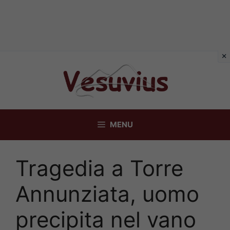
Vai
al
contenuto
MENU
Tragedia a Torre
Annunziata, uomo
precipita nel vano