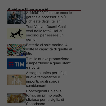
Articoli recenti
Assicurazione auto: ecco le
garanzie accessorie più
richieste dagli italiani
Test Visivo: Quanti Cani
vedi nella foto? Hai 30
secondi per essere un
genio!
Batterie al sale marino: 4
volte la capacità di quelle al
litio
Tim, la nuova promozione
è imperdibile: a quali utenti
è rivolta
Assegno unico per i figli,
nuove tempistiche e
importi: quali sono i
cambiamenti
Conchiglioni ripieni al
forno: un primo piatto
sfizioso per la vigilia di
Capodanno