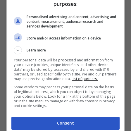
purposes:
Quando i condomini si sono accorti di quanto
avvenuto era già morto. Il fatto si è verificato
Personalised advertising and content, advertising and
nella tarda mattinata: sono intervenuti i vigili del
content measurement, audience research and
services development
fuoco e i carabinieri.
Store and/or access information on a device
Learn more
Your personal data will be processed and information from
your device (cookies, unique identifiers, and other device
data) may be stored by, accessed by and shared with 319
partners, or used specifically by this site. We and our partners
may use precise geolocation data.
List of partners.
Some vendors may process your personal data on the basis
of legitimate interest, which you can object to by managing
your options below. Look for a link at the bottom of this page
or in the site menu to manage or withdraw consent in privacy
and cookie settings.
Consent
Categorie
Cronaca