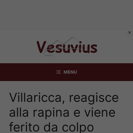
Vai
al
contenuto
MENU
Villaricca, reagisce
alla rapina e viene
ferito da colpo