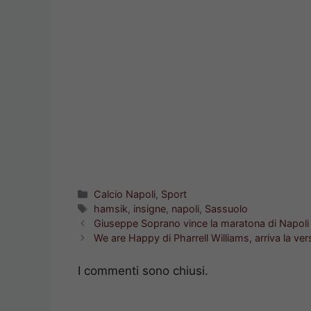
Categorie
Calcio Napoli
,
Sport
Tag
hamsik
,
insigne
,
napoli
,
Sassuolo
Giuseppe Soprano vince la maratona di Napoli
We are Happy di Pharrell Williams, arriva la ve
I commenti sono chiusi.