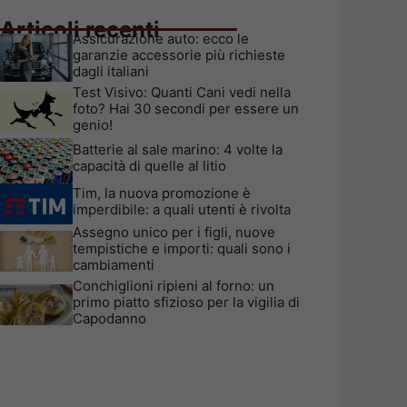
Articoli recenti
Assicurazione auto: ecco le
garanzie accessorie più richieste
dagli italiani
Test Visivo: Quanti Cani vedi nella
foto? Hai 30 secondi per essere un
genio!
Batterie al sale marino: 4 volte la
capacità di quelle al litio
Tim, la nuova promozione è
imperdibile: a quali utenti è rivolta
Assegno unico per i figli, nuove
tempistiche e importi: quali sono i
cambiamenti
Conchiglioni ripieni al forno: un
primo piatto sfizioso per la vigilia di
Capodanno