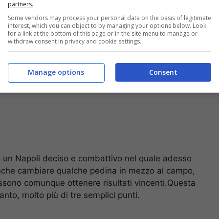
hiuso definitivamente il match.
partners.
Some vendors may process your personal data on the basis of legitimate
interest, which you can object to by managing your options below. Look
for a link at the bottom of this page or in the site menu to manage or
withdraw consent in privacy and cookie settings.
Manage options
Consent
o un Napoli deciso e combattivo nel quale adesso
anche cambiare qualche pedina in mezzo al campo,
ssono comunque ottenere risultati vincenti.Questa
anto, molto più di tre semplici punti.