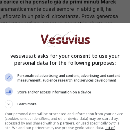
a carica ci ha pensato già da primi minuti Marek
scaramanticamente quasi sempre in abiti gialli, ha
o, sfiorato in un paio di circostanze. Prova generosa
testa impegnati nel creare le geometrie giuste per
teva non influire su una condizione atletica che,
di inizio campionato. Marek c’è ed è tornato al
vesuvius.it asks for your consent to use your
ol che ha sbloccato la partita e soprattutto
il
personal data for the following purposes:
te imbeccato dal solito Hamsik) che è andato a
ficando la marcatura di Cannavaro. Breve movimento
Personalised advertising and content, advertising and content
measurement, audience research and services development
a reso Lorenzo “Magnifico”, consacrandolo nel calcio
 tempo patrimonio della nostra nazionale. Una
Store and/or access information on a device
ntesta i pochissimi gol messi a segno in una stagione
za palla, dovendosi sacrificare (come tutti i
Learn more
ssesso, cosa alla quale non era troppo abituato,
Your personal data will be processed and information from your device
i gioco siano stati fatti con Mazzarri nella scorsa
(cookies, unique identifiers, and other device data) may be stored by,
accessed by and shared with 319 partners, or used specifically by this
ica e le difficoltà è riuscito a farsi trovare pronto
site. We and our partners may use precise geolocation data.
List of