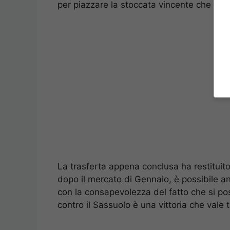
per piazzare la stoccata vincente che ha c
La trasferta appena conclusa ha restituit
dopo il mercato di Gennaio, è possibile 
con la consapevolezza del fatto che si po
contro il Sassuolo è una vittoria che vale t