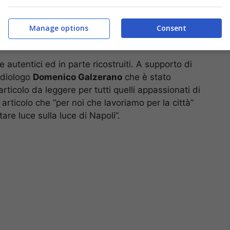
Manage options
Consent
 autentici ed in parte ricostruiti. A supporto di
ardiologo
Domenico Galzerano
che è stato
articolo da leggere per tutti quelli appassionati di
 articolo che “per noi che lavoriamo per la città”
are luce sulla luce di Napoli”.