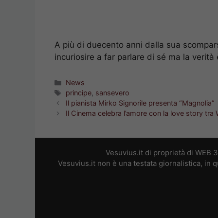
A più di duecento anni dalla sua scompars
incuriosire a far parlare di sé ma la verità
Categorie
News
Tag
principe
,
sansevero
Il pianista Mirko Signorile presenta “Magnolia”
Il Cinema celebra l’amore con la love story tra W
Vesuvius.it di proprietà di WEB 
Vesuvius.it non è una testata giornalistica, in