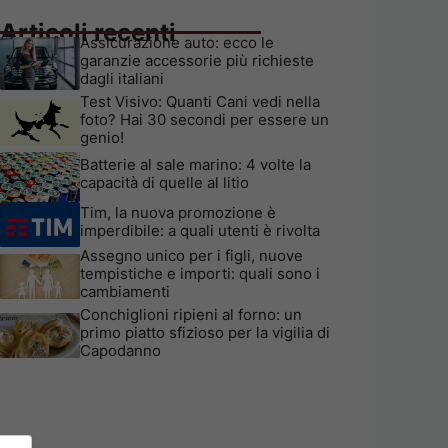
Articoli recenti
Assicurazione auto: ecco le
garanzie accessorie più richieste
dagli italiani
Test Visivo: Quanti Cani vedi nella
foto? Hai 30 secondi per essere un
genio!
Batterie al sale marino: 4 volte la
capacità di quelle al litio
Tim, la nuova promozione è
imperdibile: a quali utenti è rivolta
Assegno unico per i figli, nuove
tempistiche e importi: quali sono i
cambiamenti
Conchiglioni ripieni al forno: un
primo piatto sfizioso per la vigilia di
Capodanno