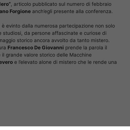
Nero”
, articolo pubblicato sul numero di febbraio
ano Forgione
anch’egli presente alla conferenza.
i è evinto dalla numerosa partecipazione non solo
e studiosi, da persone affascinate e curiose di
onaggio storico ancora avvolto da tanto mistero.
tura
Francesco De Giovanni
prende la parola il
 il grande valore storico delle Macchine
evero
e l’elevato alone di mistero che le rende una