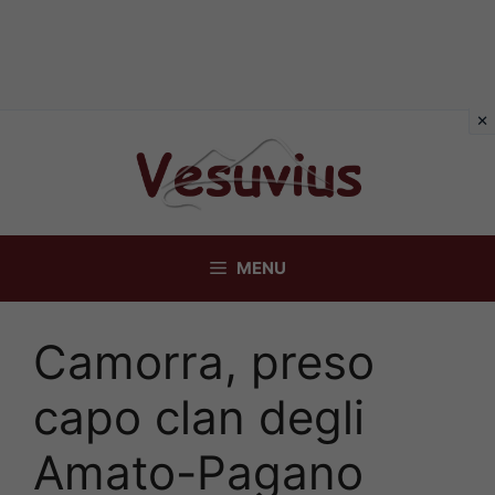
Vai
al
contenuto
MENU
Camorra, preso
capo clan degli
Amato-Pagano