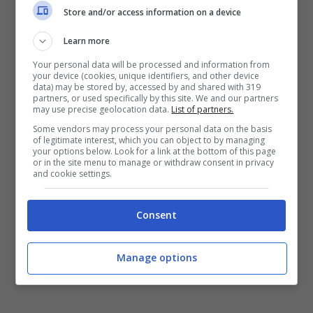
schermo tv con le immagini del sistema di
Store and/or access information on a device
videosorveglianza di tutte le strade di accesso
alla casa.Non era armato Mario Riccio. Gli
Learn more
agenti della Squadra mobile di Napoli, del
Your personal data will be processed and information from
servizio centrale operativo e del commissariato
your device (cookies, unique identifiers, and other device
data) may be stored by, accessed by and shared with 319
di Scampia, lo hanno sorpreso in una villetta
partners, or used specifically by this site. We and our partners
unifamiliare nel centro di
Qualiano
, comune a
may use precise geolocation data.
List of partners.
nord di Napoli, in via Salomone. L’abitazione, di
Some vendors may process your personal data on the basis
un solo piano e definita modesta, era dotata di
of legitimate interest, which you can object to by managing
your options below. Look for a link at the bottom of this page
un impianto di videosorveglianza. Il boss,
or in the site menu to manage or withdraw consent in privacy
and cookie settings.
latitante dal 2011, era in casa con la moglie e la
figlioletta di circa sette mesi. Aveva con sè una
carta d’identità falsa. All’arrivo della polizia non
Consent
ha opposto resistenza. Sequestrata anche una
somma di 6.500 euro in contanti.
Manage options