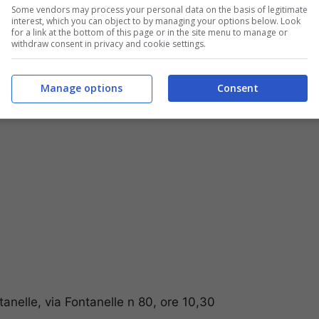
ietto d’ingresso
Some vendors may process your personal data on the basis of legitimate
interest, which you can object to by managing your options below. Look
 – 340.4230980
for a link at the bottom of this page or in the site menu to manage or
25 partecipanti
withdraw consent in privacy and cookie settings.
Manage options
Consent
nelle, via Fontanelle n 80, ore 10,30