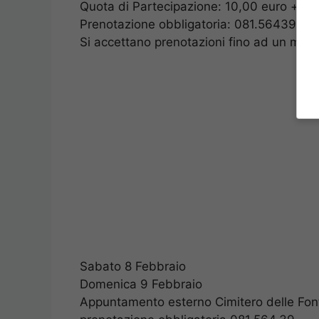
Quota di Partecipazione: 10,00 euro + bigl
Prenotazione obbligatoria: 081.5643978
Si accettano prenotazioni fino ad un max 
Sabato 8 Febbraio
Domenica 9 Febbraio
Appuntamento esterno Cimitero delle Fonta