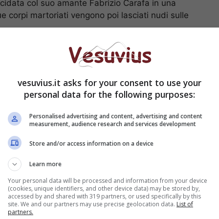
rucidata col suo amante Fabrizio Carafa in una
e corpi martoriati vengono poi lasciati nudi sulle
a Tribunali ore 21,00
)
vesuvius.it asks for your consent to use your
personal data for the following purposes:
a
sita guidata al Museo nazionale di Capodimonte
Personalised advertising and content, advertising and content
measurement, audience research and services development
si capolavori dell’arte italiana ed è incentrato in
ttura a Napoli dal Quattrocento all’Ottocento. Il
Store and/or access information on a device
i lavori di adeguamento, riproponendo l’originale
ell’appartamento reale di Carlo I di Borbone, ed è
Learn more
Your personal data will be processed and information from your device
0.30
(cookies, unique identifiers, and other device data) may be stored by,
accessed by and shared with 319 partners, or used specifically by this
site. We and our partners may use precise geolocation data.
List of
partners.