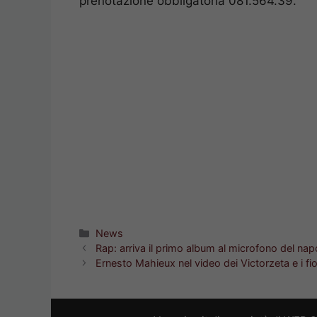
prenotazione obbligatoria 081.564.39.
Categorie
News
Rap: arriva il primo album al microfono del 
Ernesto Mahieux nel video dei Victorzeta e i fio