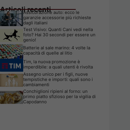
Articoli recenti
Assicurazione auto: ecco le
garanzie accessorie più richieste
dagli italiani
Test Visivo: Quanti Cani vedi nella
foto? Hai 30 secondi per essere un
genio!
Batterie al sale marino: 4 volte la
capacità di quelle al litio
Tim, la nuova promozione è
imperdibile: a quali utenti è rivolta
Assegno unico per i figli, nuove
tempistiche e importi: quali sono i
cambiamenti
Conchiglioni ripieni al forno: un
primo piatto sfizioso per la vigilia di
Capodanno