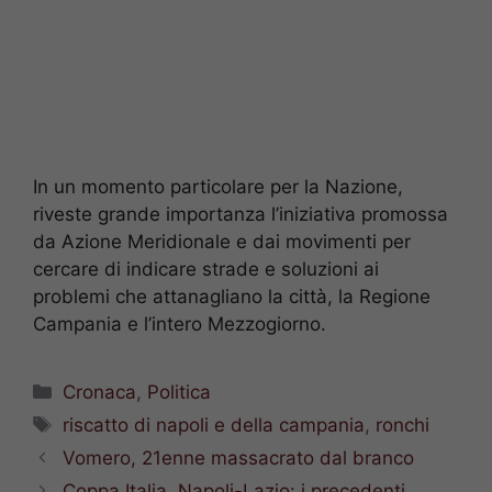
In un momento particolare per la Nazione,
riveste grande importanza l’iniziativa promossa
da Azione Meridionale e dai movimenti per
cercare di indicare strade e soluzioni ai
problemi che attanagliano la città, la Regione
Campania e l’intero Mezzogiorno.
Categorie
Cronaca
,
Politica
Tag
riscatto di napoli e della campania
,
ronchi
Vomero, 21enne massacrato dal branco
Coppa Italia, Napoli-Lazio: i precedenti