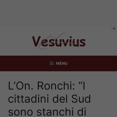
Vai
al
contenuto
MENU
L’On. Ronchi: “I
cittadini del Sud
sono stanchi di