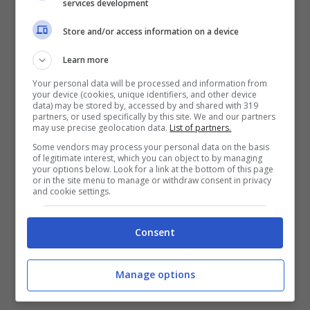
services development
Store and/or access information on a device
Learn more
Your personal data will be processed and information from
your device (cookies, unique identifiers, and other device
I dibattiti, che prevedono la partecipazione di
data) may be stored by, accessed by and shared with 319
partners, or used specifically by this site. We and our partners
autorevoli esponenti del mondo della politica,
may use precise geolocation data.
List of partners.
dell’economia, dell’informazione e della cultura,
Some vendors may process your personal data on the basis
sono partiti ad ottobre ed hanno visto dapprima
of legitimate interest, which you can object to by managing
your options below. Look for a link at the bottom of this page
l’intervento dell’
Onorevole Antonio Bassolino
e
or in the site menu to manage or withdraw consent in privacy
a novembre quello del Presidente Svimez,
and cookie settings.
Adriano Giannola
.
Consent
Manage options