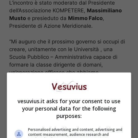
L’incontro è stato moderato dal Presidente
dell’Associazione KOMPETERE,
Massimiliano
Musto
e presieduto da
Mimmo Falco
,
Presidente di Azione Meridionale.
“Mi auguro che il prossimo governo si occupi di
creare, unitamente con le Università , una
Scuola Pubblico – Amministrativa capace di
formare la classe dirigente di domani,
un’operazione efficace che abbiamo
sperimentato nel 2010 con il Governo
Berlusconi”.
vesuvius.it asks for your consent to use
your personal data for the following
purposes:
Personalised advertising and content, advertising and
content measurement, audience research and