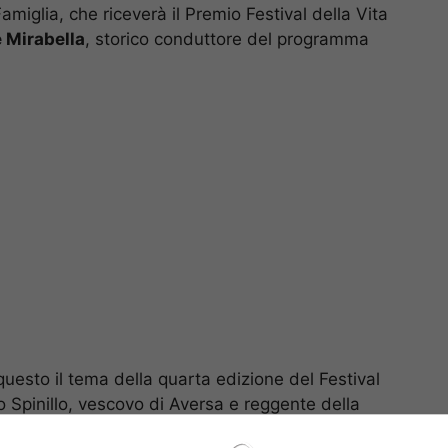
amiglia, che riceverà il Premio Festival della Vita
e Mirabella
, storico conduttore del programma
questo il tema della quarta edizione del Festival
 Spinillo, vescovo di Aversa e reggente della
Raffaele Mazzarella, rispettivamente presidente e