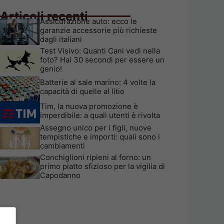
Articoli recenti
Assicurazione auto: ecco le
garanzie accessorie più richieste
dagli italiani
Test Visivo: Quanti Cani vedi nella
foto? Hai 30 secondi per essere un
genio!
Batterie al sale marino: 4 volte la
capacità di quelle al litio
Tim, la nuova promozione è
imperdibile: a quali utenti è rivolta
Assegno unico per i figli, nuove
tempistiche e importi: quali sono i
cambiamenti
Conchiglioni ripieni al forno: un
primo piatto sfizioso per la vigilia di
Capodanno