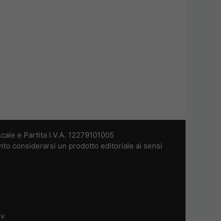
cale e Partita I.V.A. 12279101005
nto considerarsi un prodotto editoriale ai sensi
dv