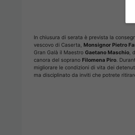
In chiusura di serata è prevista la conseg
vescovo di Caserta,
Monsignor Pietro Fa
Gran Galà il Maestro
Gaetano Maschio
, 
canora del soprano
Filomena Piro
. Durant
migliorare le condizioni di vita dei detenuti
ma disciplinato da inviti che potrete ritira