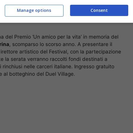
Manage options
Consent
na del Premio ‘Un amico per la vita’ in memoria del
rina
, scomparso lo scorso anno. A presentare il
direttore artistico del Festival, con la partecipazione
e la serata verranno raccolti fondi destinati a
 rinchiusi nelle carceri italiane. Ingresso gratuito
re al botteghino del Duel Village.