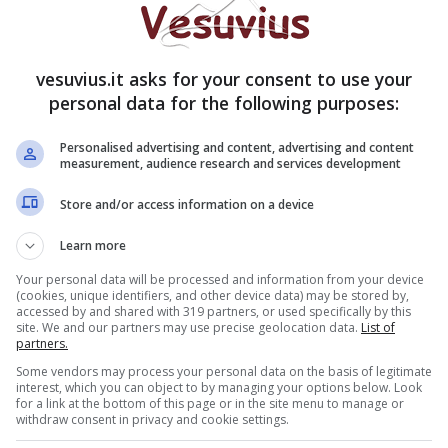
biti del ‘700
a cura dell’associazione ‘Favole
vesuvius.it asks for your consent to use your
i una vita borbonica’, le performance artistiche
personal data for the following purposes:
alunni della scuola di danza Asd Us Acli Odette
olo Project’ della musicista e musicoterapeuta Sally
Personalised advertising and content, advertising and content
Casal di Principe dirette da Patrizia Morales e degli
measurement, audience research and services development
. Sul palco del Duel Village anche due promesse
Store and/or access information on a device
 del premio ‘Canto alla vita’, e Paolo Guerra,
ma d’argento di San Vito’ che si svolge ogni anno a
Learn more
Your personal data will be processed and information from your device
(cookies, unique identifiers, and other device data) may be stored by,
accessed by and shared with 319 partners, or used specifically by this
site. We and our partners may use precise geolocation data.
List of
partners.
Some vendors may process your personal data on the basis of legitimate
interest, which you can object to by managing your options below. Look
for a link at the bottom of this page or in the site menu to manage or
withdraw consent in privacy and cookie settings.