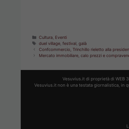
Categorie
Cultura
,
Eventi
Tag
duel village
,
festival
,
galà
Confcommercio, Trinchillo rieletto alla presiden
Mercato immobiliare, calo prezzi e compraven
Vesuvius.it di proprietà di WEB 
Vesuvius.it non è una testata giornalistica, in
L