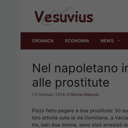
Vai
al
contenuto
CRONACA
ECONOMIA
NEWS
Nel napoletano i
alle prostitute
23 Gennaio 2014
di
Nicola Meluziis
Pizzo fatto pagare a due prostitute: 50 eur
loro attività sulla la via Domitiana, a Varc
tre, ben due donne, sono stati arrestati da