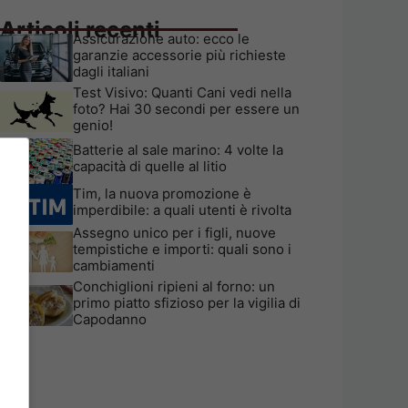
Articoli recenti
Assicurazione auto: ecco le
garanzie accessorie più richieste
dagli italiani
Test Visivo: Quanti Cani vedi nella
foto? Hai 30 secondi per essere un
genio!
Batterie al sale marino: 4 volte la
capacità di quelle al litio
Tim, la nuova promozione è
imperdibile: a quali utenti è rivolta
Assegno unico per i figli, nuove
tempistiche e importi: quali sono i
cambiamenti
Conchiglioni ripieni al forno: un
primo piatto sfizioso per la vigilia di
Capodanno