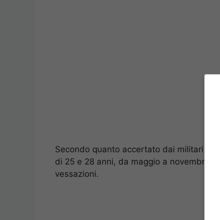
Secondo quanto accertato dai militari dell
di 25 e 28 anni, da maggio a novembre de
vessazioni.