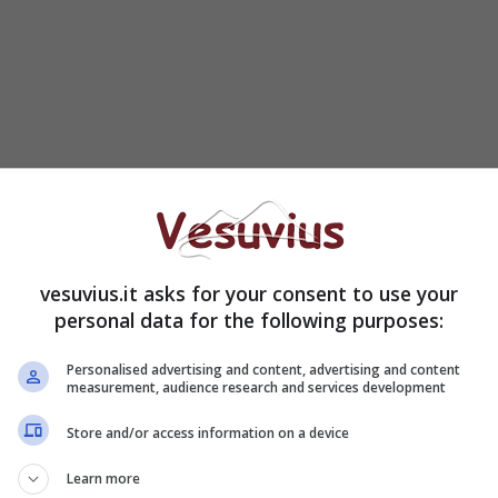
vesuvius.it asks for your consent to use your
personal data for the following purposes:
a stazione di Varcaturo, le prostitute, due donne
l 2013 sono state costrette a subire violenze e
Personalised advertising and content, advertising and content
measurement, audience research and services development
Store and/or access information on a device
Learn more