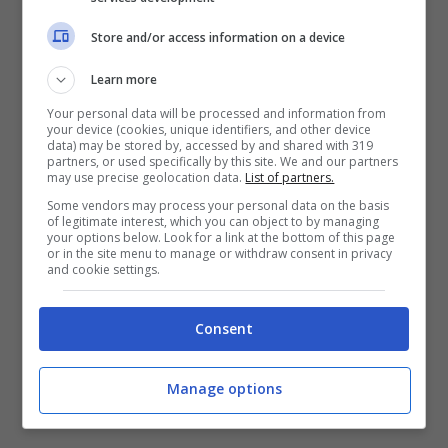
Store and/or access information on a device
“È la prima volta – spiega il direttore artistico
della kermesse
Diego Di Flora
– che nella storia
Learn more
delle fiere per il wedding nel meridione, sia un
Your personal data will be processed and information from
uomo a fare da testimonial. Stefano incarna al
your device (cookies, unique identifiers, and other device
data) may be stored by, accessed by and shared with 319
meglio il tipo di comunicazione a cui puntiamo. “
partners, or used specifically by this site. We and our partners
Stefano De Martino sarà presente ad È Sposa
may use precise geolocation data.
List of partners.
durante la sfilata del Main Sponsor Vanitas, che
Some vendors may process your personal data on the basis
of legitimate interest, which you can object to by managing
in esclusiva nazionale presenta all’evento la
your options below. Look for a link at the bottom of this page
linea maschile il giorno 26 gennaio.
or in the site menu to manage or withdraw consent in privacy
and cookie settings.
Consent
Manage options