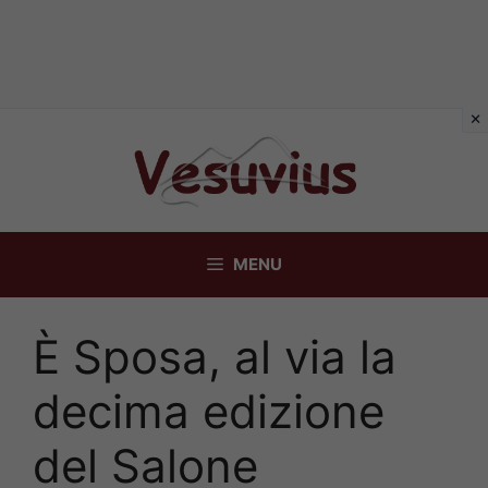
Vai
al
contenuto
MENU
È Sposa, al via la
decima edizione
del Salone