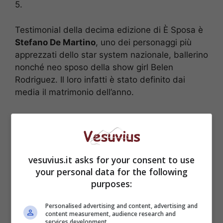
5.
Testimonial della decima edizione di È Sposa è
Stefano De Martino
, uno dei personaggi più
apprezzati dello star system nazionale, ballerino
nonché neo sposo della show girl Belen
Rodriguez. Il loro infatti è stato definito dai
media il matrimonio dell’anno.
vesuvius.it asks for your consent to use
your personal data for the following
purposes:
Personalised advertising and content, advertising and
content measurement, audience research and
services development