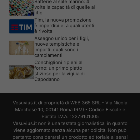
Batterie al sale marino: 4
volte la capacità di quelle al
litio
Tim, la nuova promozione
è imperdibile: a quali utenti
è rivolta
Assegno unico per i figli,
nuove tempistiche e
importi: quali sono i
cambiamenti
Conchiglioni ripieni al
forno: un primo piatto
sfizioso per la vigilia di
Capodanno
Vesuvius.it di proprietà di WEB 365 SRL - Via Nicola
Marchese 10, 00141 Roma (RM) - Codice Fiscale e
Partita I.V.A. 12279101005
Vesuvius.it non è una testata giornalistica, in quanto
viene aggiornato senza alcuna periodicità. Non può
pertanto considerarsi un prodotto editoriale ai sensi